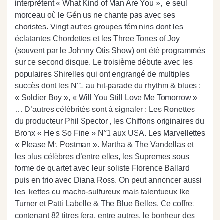
interprètent « What Kind of Man Are You », le seul
morceau où le Génius ne chante pas avec ses
choristes. Vingt autres groupes féminins dont les
éclatantes Chordettes et les Three Tones of Joy
(souvent par le Johnny Otis Show) ont été programmés
sur ce second disque. Le troisième débute avec les
populaires Shirelles qui ont engrangé de multiples
succès dont les N°1 au hit-parade du rhythm & blues :
« Soldier Boy », « Will You Still Love Me Tomorrow »
… D’autres célébrités sont à signaler : Les Ronettes
du producteur Phil Spector , les Chiffons originaires du
Bronx « He’s So Fine » N°1 aux USA. Les Marvellettes
« Please Mr. Postman ». Martha & The Vandellas et
les plus célèbres d’entre elles, les Supremes sous
forme de quartet avec leur soliste Florence Ballard
puis en trio avec Diana Ross. On peut annoncer aussi
les Ikettes du macho-sulfureux mais talentueux Ike
Turner et Patti Labelle & The Blue Belles. Ce coffret
contenant 82 titres fera, entre autres, le bonheur des