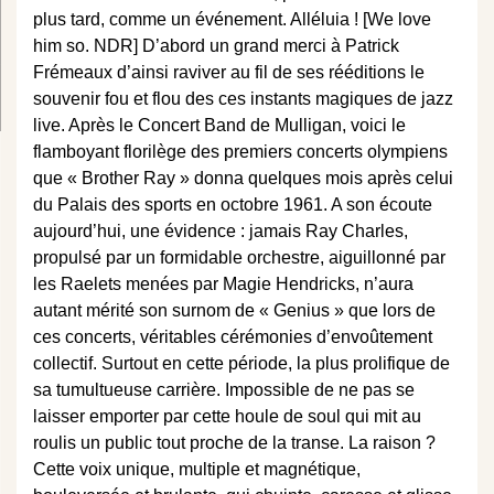
plus tard, comme un événement. Alléluia ! [We love
him so. NDR] D’abord un grand merci à Patrick
Frémeaux d’ainsi raviver au fil de ses rééditions le
souvenir fou et flou des ces instants magiques de jazz
live. Après le Concert Band de Mulligan, voici le
flamboyant florilège des premiers concerts olympiens
que « Brother Ray » donna quelques mois après celui
du Palais des sports en octobre 1961. A son écoute
aujourd’hui, une évidence : jamais Ray Charles,
propulsé par un formidable orchestre, aiguillonné par
les Raelets menées par Magie Hendricks, n’aura
autant mérité son surnom de « Genius » que lors de
ces concerts, véritables cérémonies d’envoûtement
collectif. Surtout en cette période, la plus prolifique de
sa tumultueuse carrière. Impossible de ne pas se
laisser emporter par cette houle de soul qui mit au
roulis un public tout proche de la transe. La raison ?
Cette voix unique, multiple et magnétique,