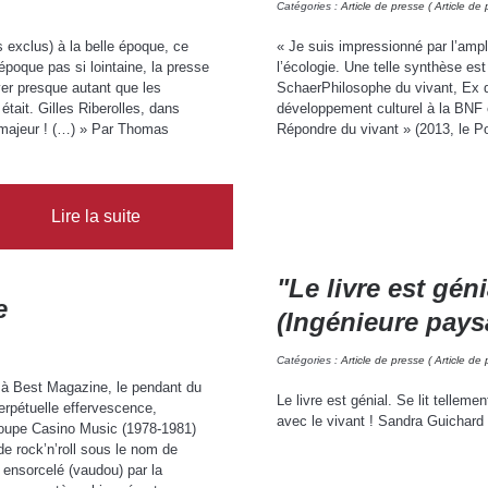
Catégories :
Article de presse ( Article de 
exclus) à la belle époque, ce
« Je suis impressionné par l’amp
époque pas si lointaine, la presse
l’écologie. Une telle synthèse est
ver presque autant que les
SchaerPhilosophe du vivant, Ex di
tait. Gilles Riberolles, dans
développement culturel à la BNF 
e majeur ! (…) » Par Thomas
Répondre du vivant » (2013, le P
Lire la suite
"Le livre est gé
e
(Ingénieure pays
Catégories :
Article de presse ( Article de 
k à Best Magazine, le pendant du
Le livre est génial. Se lit tell
erpétuelle effervescence,
avec le vivant ! Sandra Guichard
roupe Casino Music (1978-1981)
de rock’n’roll sous le nom de
 ensorcelé (vaudou) par la