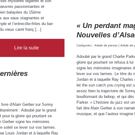
 ses mystères bigarrés et son
), œuvres passionnantes et
 bien balayées du 15ème
es aux eaux stagnantes et
le et l’entrecôte-frites du bar-
« Un perdant mag
 vieux carré franç [...]
Nouvelles d’Alsa
Catégories :
Article de presse ( Article de 
Lire la suite
Adoubé par le grand Charlie Parke
gloire qui pourtant se refusa à lu
signe les mémoires imaginaires d’
ernières
lever sur vos larmes. Le titre d
Jordan et à laquelle Ray Charles
let the sun catch you crying est
assez bien la trajectoire de Sonn
bouillonnant du bebop, et qui dès
Parker. « L’histoire du jazz est u
livre d'Alain Gerber sur Sonny
fait dire Alain Gerber à son narr
multanément : Adoubé par le grand
musique, et que l’auteur imagine li
 pour la gloire qui pourtant se
ain Gerber signe les mémoires
e soleil se lever sur vos larmes.
ar Louis Jordan et à laquelle Ray