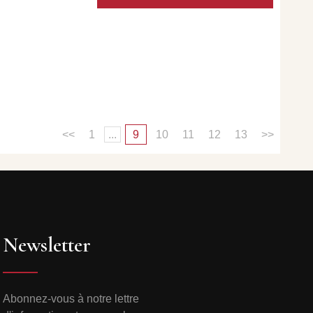
<<
1
...
9
10
11
12
13
>>
Newsletter
Abonnez-vous à notre lettre