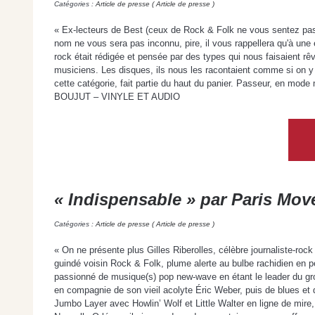
Catégories :
Article de presse ( Article de presse )
« Ex-lecteurs de Best (ceux de Rock & Folk ne vous sentez pas 
nom ne vous sera pas inconnu, pire, il vous rappellera qu'à une 
rock était rédigée et pensée par des types qui nous faisaient rê
musiciens. Les disques, ils nous les racontaient comme si on y é
cette catégorie, fait partie du haut du panier. Passeur, en mod
BOUJUT – VINYLE ET AUDIO
« Indispensable » par Paris Mov
Catégories :
Article de presse ( Article de presse )
« On ne présente plus Gilles Riberolles, célèbre journaliste-roc
guindé voisin Rock & Folk, plume alerte au bulbe rachidien en p
passionné de musique(s) pop new-wave en étant le leader du g
en compagnie de son vieil acolyte Éric Weber, puis de blues et 
Jumbo Layer avec Howlin’ Wolf et Little Walter en ligne de mire,