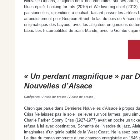
Nouvelle-Orléans, il signera deux documentaires sur ses affres,
blues épicé: Looking for fats (2010) et We love big chief (2013
passionnelles, splendides à souhait, faisant passer les artères
arrondissement pour Bourbon Street, le lac du bois de Vincenn
énigmatiques des bayous, avec les alligators en gardiens du temp
tabac Les Incorruptibles de Saint-Mandé, avec le Gumbo cajun du
« Un perdant magnifique » par D
Nouvelles d’Alsace
Catégories :
Article de presse ( Article de presse )
Chronique parue dans Dernières Nouvelles d'Alsace à propos du 
Criss Ne laissez pas le soleil se lever sur vos larmes, paru si
Charlie Parker, Sonny Criss (1927-1977) avait en poche un ticket
refusa à lui avec obstination. Sommité de l’histoire du jazz, Al
imaginaires d’un génie oublié de la West Coast. Ne laissez pas l
Le titre du roman emprunte à une chanson enregistrée en 1946 p