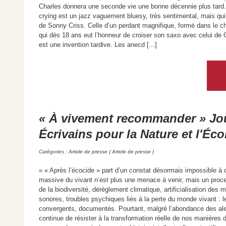
Charles donnera une seconde vie une bonne décennie plus tard. 
crying est un jazz vaguement bluesy, très sentimental, mais qui
de Sonny Criss. Celle d’un perdant magnifique, formé dans le c
qui dès 18 ans eut l’honneur de croiser son saxo avec celui de Ch
est une invention tardive. Les anecd [...]
« À vivement recommander » Jou
Écrivains pour la Nature et l'Éco
Catégories :
Article de presse ( Article de presse )
« « Après l’écocide » part d’un constat désormais impossible à c
massive du vivant n’est plus une menace à venir, mais un pro
de la biodiversité, dérèglement climatique, artificialisation des 
sonores, troubles psychiques liés à la perte du monde vivant :
convergents, documentés. Pourtant, malgré l’abondance des ale
continue de résister à la transformation réelle de nos manières d