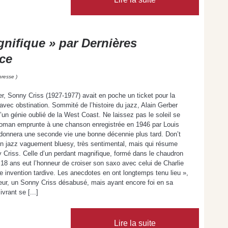
nifique » par Dernières
ce
presse )
r, Sonny Criss (1927-1977) avait en poche un ticket pour la
i avec obstination. Sommité de l’histoire du jazz, Alain Gerber
un génie oublié de la West Coast. Ne laissez pas le soleil se
u roman emprunte à une chanson enregistrée en 1946 par Louis
 donnera une seconde vie une bonne décennie plus tard. Don’t
 un jazz vaguement bluesy, très sentimental, mais qui résume
y Criss. Celle d’un perdant magnifique, formé dans le chaudron
 18 ans eut l’honneur de croiser son saxo avec celui de Charlie
ne invention tardive. Les anecdotes en ont longtemps tenu lieu »,
ateur, un Sonny Criss désabusé, mais ayant encore foi en sa
vrant se [...]
Lire la suite