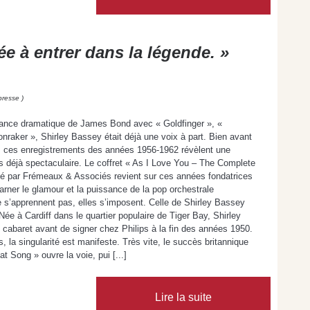
ée à entrer dans la légende. »
presse )
égance dramatique de James Bond avec « Goldfinger », «
raker », Shirley Bassey était déjà une voix à part. Bien avant
, ces enregistrements des années 1956-1962 révèlent une
is déjà spectaculaire. Le coffret « As I Love You – The Complete
ié par Frémeaux & Associés revient sur ces années fondatrices
ncarner le glamour et la puissance de la pop orchestrale
e s’apprennent pas, elles s’imposent. Celle de Shirley Bassey
 Née à Cardiff dans le quartier populaire de Tiger Bay, Shirley
cabaret avant de signer chez Philips à la fin des années 1950.
 la singularité est manifeste. Très vite, le succès britannique
 Song » ouvre la voie, pui [...]
Lire la suite