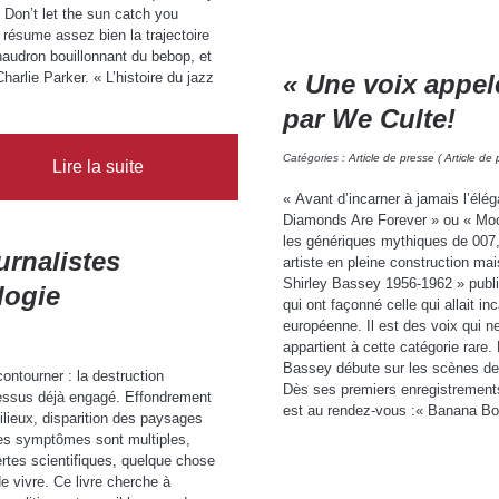
Don’t let the sun catch you
 résume assez bien la trajectoire
haudron bouillonnant du bebop, et
arlie Parker. « L’histoire du jazz
« Une voix appel
par We Culte!
Catégories :
Article de presse ( Article de 
Lire la suite
« Avant d’incarner à jamais l’él
Diamonds Are Forever » ou « Moon
les génériques mythiques de 007
rnalistes
artiste en pleine construction ma
Shirley Bassey 1956-1962 » publ
logie
qui ont façonné celle qui allait i
européenne. Il est des voix qui n
appartient à cette catégorie rare.
Bassey débute sur les scènes de 
ontourner : la destruction
Dès ses premiers enregistrements,
cessus déjà engagé. Effondrement
est au rendez-vous :« Banana Boat
milieux, disparition des paysages
 les symptômes sont multiples,
rtes scientifiques, quelque chose
e vivre. Ce livre cherche à