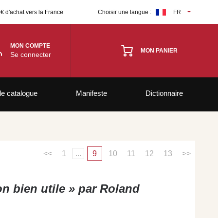
 € d'achat vers la France
Choisir une langue :
FR
MON COMPTE
MON PANIER
Se connecter
le catalogue
Manifeste
Dictionnaire
<<
1
...
9
10
11
12
13
>>
on bien utile » par Roland