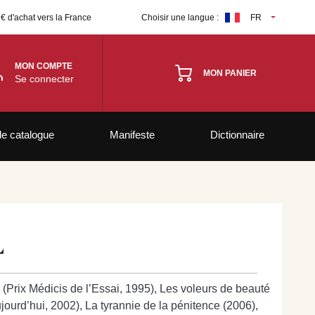
 € d'achat vers la France
Choisir une langue :
FR
MON COMPTE
MON PANIER
Se connecter
le catalogue
Manifeste
Dictionnaire
L
 (Prix Médicis de l’Essai, 1995), Les voleurs de beauté
jourd’hui, 2002), La tyrannie de la pénitence (2006),