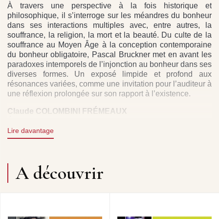
À travers une perspective à la fois historique et
philosophique, il s’interroge sur les méandres du bonheur
dans ses interactions multiples avec, entre autres, la
souffrance, la religion, la mort et la beauté. Du culte de la
souffrance au Moyen Âge à la conception contemporaine
du bonheur obligatoire, Pascal Bruckner met en avant les
paradoxes intemporels de l’injonction au bonheur dans ses
diverses formes. Un exposé limpide et profond aux
résonances variées, comme une invitation pour l’auditeur à
une réflexion prolongée sur son rapport à l’existence.
Claude COLOMBINI FRÉMEAUX
ÉDITION : GRASSET
PRODUCTION : CLAUDE COLOMBINI FRÉMEAUX
Lire davantage
POUR FREMEAUX & ASSOCIES - LA LIBRAIRIE
SONORE AVEC LE SOUTIEN DE LA SCPP.
A découvrir
DROITS : GROUPE FREMEAUX COLOMBINI SAS EN
ACCORD AVEC GRASSET.