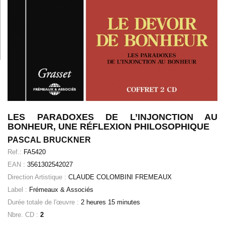
LES PARADOXES DE L’INJONCTION AU
BONHEUR, UNE RÉFLEXION PHILOSOPHIQUE
PASCAL BRUCKNER
Ref.:
FA5420
EAN :
3561302542027
Direction Artistique :
CLAUDE COLOMBINI FREMEAUX
Label :
Frémeaux & Associés
Durée totale de l'œuvre :
2 heures 15 minutes
Nbre. CD :
2