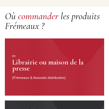
Où
commander
les produits
Frémeaux ?
en
Librairie ou maison de la
presse
(Frémeaux & Associés distribution)