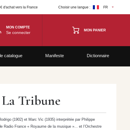
 € d'achat vers la France
Choisir une langue :
FR
MON COMPTE
MON PANIER
Se connecter
le catalogue
Manifeste
Dictionnaire
 La Tribune
drigo (1902) et Marc Vic (1935) interprétée par Philippe
s de Radio France « Royaume de la musique »... et l’Orchestre