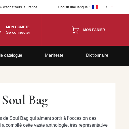
 € d'achat vers la France
Choisir une langue :
FR
MON COMPTE
MON PANIER
Se connecter
le catalogue
Manifeste
Dictionnaire
r Soul Bag
s de Soul Bag qui aiment sortir à l’occasion des
ui a compilé cette vaste anthologie, très représentative