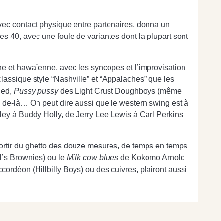
vec contact physique entre partenaires, donna un
es 40, avec une foule de variantes dont la plupart sont
e et hawaïenne, avec les syncopes et l’improvisation
classique style “Nashville” et “Appalaches” que les
Red,
Pussy pussy
des Light Crust Doughboys (même
i de-là… On peut dire aussi que le western swing est à
Haley à Buddy Holly, de Jerry Lee Lewis à Carl Perkins
e sortir du ghetto des douze mesures, de temps en temps
l’s Brownies) ou le
Milk cow blues
de Kokomo Arnold
ccordéon (Hillbilly Boys) ou des cuivres, plairont aussi