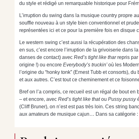
du style et rédigé un remarquable historique pour Fr
L’irruption du swing dans la musique country propre a
souffle nouveau à un style bien conventionnel et prude.
représentées ici et ce pour la première fois en disque c
Le western swing c’est aussi la récupération des chan
en sus, c’est encore l’irruption de la grivoiserie dans
danses de contact) avec
Red’s tight like thar
repris pa
origine !) ou encore
Everybody’s truckin’
où les Moder
l’origine du “honky tonk” (Ernest Tubb et consorts), du
et aux autres. C’est tout ce cheminement et ce foisonn
Bref on l’a compris, ce recueil est un régal de bout en
– et encore, avec
Red’s tight like that
ou
Pussy pussy
(Cliff Bruner), on n’est est pas très loin. Ces string b
aux amateurs de musique cajun… Dans sa catégorie : l