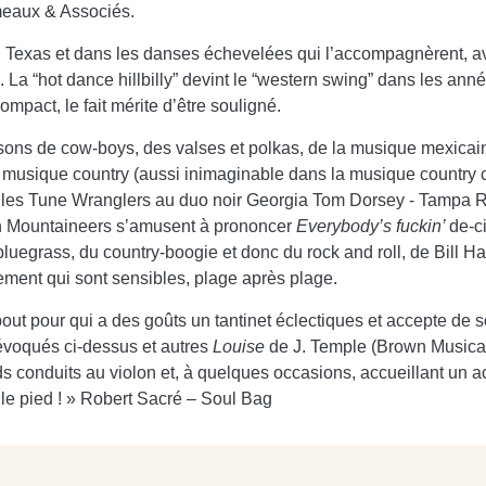
émeaux & Associés.
u Texas et dans les danses échevelées qui l’accompagnèrent, a
 La “hot dance hillbilly” devint le “western swing” dans les anné
ompact, le fait mérite d’être souligné.
sons de cow-boys, des valses et polkas, de la musique mexicain
 la musique country (aussi inimaginable dans la musique country 
r les Tune Wranglers au duo noir Georgia Tom Dorsey - Tampa 
n Mountaineers s’amusent à prononcer
Everybody’s fuckin’
de-c
 bluegrass, du country-boogie et donc du rock and roll, de Bill 
ement qui sont sensibles, plage après plage.
 bout pour qui a des goûts un tantinet éclectiques et accepte d
évoqués ci-dessus et autres
Louise
de J. Temple (Brown Musica
ands conduits au violon et, à quelques occasions, accueillant un a
e pied ! » Robert Sacré – Soul Bag