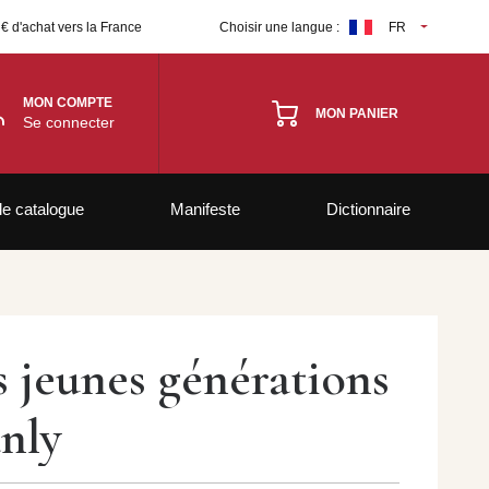
 € d'achat vers la France
Choisir une langue :
FR
MON COMPTE
MON PANIER
Se connecter
le catalogue
Manifeste
Dictionnaire
s jeunes générations
nly