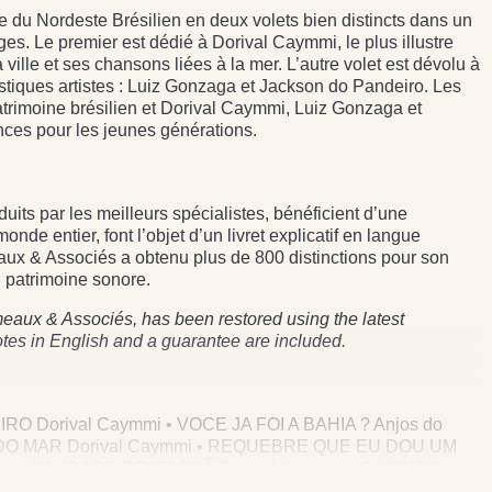
ale du Nordeste Brésilien en deux volets bien distincts dans un
es. Le premier est dédié à Dorival Caymmi, le plus illustre
ville et ses chansons liées à la mer. L’autre volet est dévolu à
tastiques artistes : Luiz Gonzaga et Jackson do Pandeiro. Les
atrimoine brésilien et Dorival Caymmi, Luiz Gonzaga et
nces pour les jeunes générations.
ts par les meilleurs spécialistes, bénéficient d’une
de entier, font l’objet d’un livret explicatif en langue
eaux & Associés a obtenu plus de 800 distinctions pour son
 patrimoine sonore.
eaux & Associés, has been restored using the latest
otes in English and a guarantee are included.
RO Dorival Caymmi • VOCE JA FOI A BAHIA ? Anjos do
HA DO MAR Dorival Caymmi • REQUEBRE QUE EU DOU UM
mmi • SAUDADE DE ITAPOÃ Dorival Caymmi • O VENTO
 Caymmi • QUEM VEM PRA BEIRA DO MAR Dorival Caymmi •