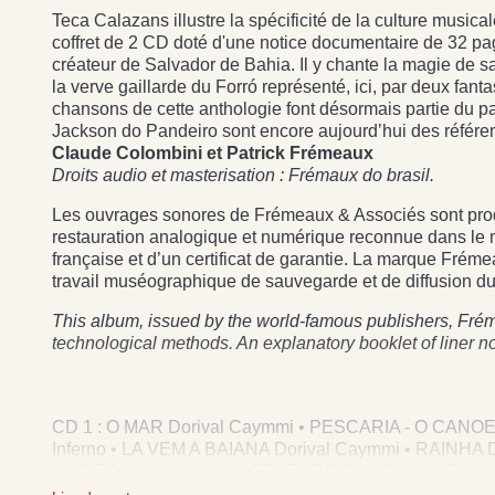
Teca Calazans illustre la spécificité de la culture music
coffret de 2 CD doté d'une notice documentaire de 32 pag
créateur de Salvador de Bahia. Il y chante la magie de sa 
la verve gaillarde du Forró représenté, ici, par deux fan
chansons de cette anthologie font désormais partie du p
Jackson do Pandeiro sont encore aujourd’hui des référe
Claude Colombini et Patrick Frémeaux
Droits audio et masterisation : Frémaux do brasil.
Les ouvrages sonores de Frémeaux & Associés sont produi
restauration analogique et numérique reconnue dans le mon
française et d’un certificat de garantie. La marque Frém
travail muséographique de sauvegarde et de diffusion du
This album, issued by the world-famous publishers, Frém
technological methods. An explanatory booklet of liner n
CD 1 : O MAR Dorival Caymmi • PESCARIA - O CANOEI
Inferno • LA VEM A BAIANA Dorival Caymmi • RAIN
DOCE Anjos do Inferno • FESTA DE RUA Dorival Cay
Dorival Caymmi • PEGUEI UM ITA NO NORTE Dorival