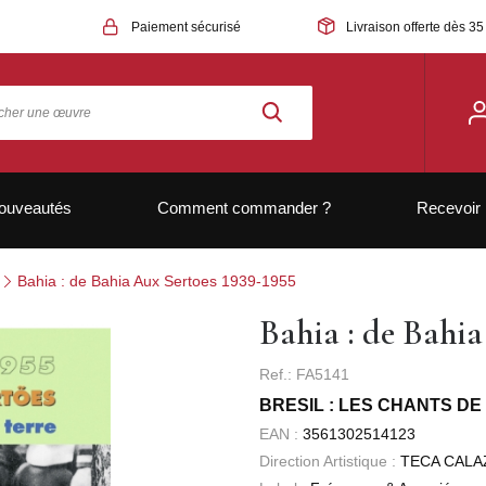
Paiement sécurisé
Livraison offerte dès 35
ouveautés
Comment commander ?
Recevoir 
Bahia : de Bahia Aux Sertoes 1939-1955
Bahia : de Bahia
Ref.: FA5141
BRESIL : LES CHANTS DE
EAN :
3561302514123
Direction Artistique :
TECA CALA