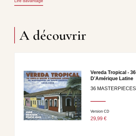
Lire davantage
A JANGADA VOLTOU SÓ Dorival Caymmi • É DOCE M
Dorival Caymmi • O BEM DO MAR Dorival Caymmi •
GRANDE Dorival Caymmi • DORA Dorival Caymmi. CD
MACAPÁ Luiz Gonzaga • FORRÓ DO MANÉ VITO Luiz 
A découvrir
Jackson do Pandeiro • A MULHER DO ANIBAL Jackson
RENDEIRA Coro misto • MEU PIÃO Zé do Norte • LU
Orico • 17 LÉGUA E MEIA Luiz Gonzaga • SEBASTIAN
Pandeiro • PALMATÓRIA Manézinho Araujo • CINTURA
DANÇA DA MODA Luiz Gonzaga.
Vereda Tropical - 3
D’Amérique Latine
36 MASTERPIECES
Version CD
29,99 €