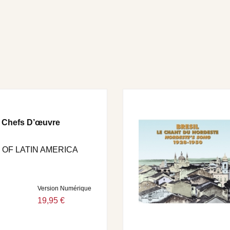
ORRER NO MAR Dorival Caymmi • A LENDA DO ABAETÉ
 PROMESSA DE PESCADOR Dorival Caymmi • BALAIO
 2 : NO CEARÁ NÃO TEM DISSO NÃO Luiz Gonzaga •
Gonzaga • CHOFER DE PRAÇA Luiz Gonzaga • 1 X 1
 do Pandeiro • LAVANDEIRA Manézinho Araujo • MULHER
A BONITA Zé do Norte • SÔDADE, MEU BEM, SÔDADE Vanja
A Jackson do Pandeiro • FORRÓ EM LIMOEIRO Jackson do
 FINA Luiz Gonzaga • XANDUZINHA Luiz Gonzaga • A
6 Chefs D’œuvre
 OF LATIN AMERICA
Version Numérique
19,95 €