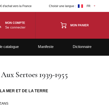
 € d'achat vers la France
Choisir une langue :
FR
MON COMPTE
MON PANIER
Se connecter
le catalogue
Manifeste
Dictionnaire
 Aux Sertoes 1939-1955
 LA MER ET DE LA TERRE
ZANS