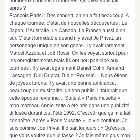
nombreux concerts et tournées. Qu’avez-vous fait
après ?
François Parisi : Des concert, on en a fait beaucoup. A
chaque tournée, c’était de nouvelles découvertes : Le
Japon, L’Australie, Le Canada, La France aussi bien
sûr. C’était formidable quand il y avait Jo Privat, un
personnage unique en son genre. Il y avait rarement
Marcel Azzola et Joë Rossi. On les voyait surtout pour
les enregistrements mais ils ont peu participé aux
tournées . Il y avait également Daniel Colin, Armand
Lassagne, Didi Duprat, Didier Roussin… Nous étions
de joyeux lurons. Il y avait une bonne ambiance,
beaucoup de musicalité, un bon public. Il faudrait que
cette époque revienne… Suite à « Paris musette »,
mon morceau Annie-zette a été pris dans une publicité
diffusée durant tout l’été 1992. C’est sûr que ça m’a fait
connaître. Après « Paris Musette », la vie continue. Je
suis comme Joe Privat. Il disait toujours : « Qu’est-ce
que vous voulez que je fasse ? Je fais même plus mon