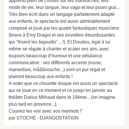
apprend plein de choses sur les manouches, leur
mode de vie, leur langue, leur vago et leur pouro graï...
Très bien écrit dans un langage parfaitement adapté
aux enfants, le spectacle est aussi admirablement
composé et joué par les quatre fantastiques musiciens
(bravo à Emy Dragoï et ses envolées étourdissantes
qui "frisent les bigoudis"... !). Et Doudou, égal à lui
même se régale à chanter et scater ses airs, avec
toujours beaucoup d’humour et une pétulance
communicative : ses différents accents (russe,
marseillais, mââânouche...) sont un pur régal et
plairont beaucoup aux enfants !
A noter que ce chouette disque est aussi un spectacle
qui se joue en ce moment et ce jusqu’en janvier au
théâtre Darius Milhaud dans le 19ème... (on imagine
plus tard en province...).
Courrez les voir avec vos marmots !"
par STOCHE - DJANGOSTATION