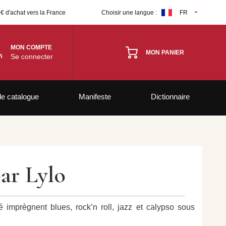
 € d'achat vers la France
Choisir une langue :
FR
MON COMPTE
MON PANIER
Se connecter
le catalogue
Manifeste
Dictionnaire
par Lylo
é imprègnent blues, rock’n roll, jazz et calypso sous