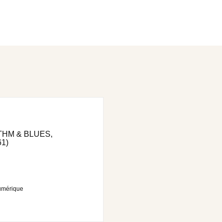
THM & BLUES,
1)
umérique