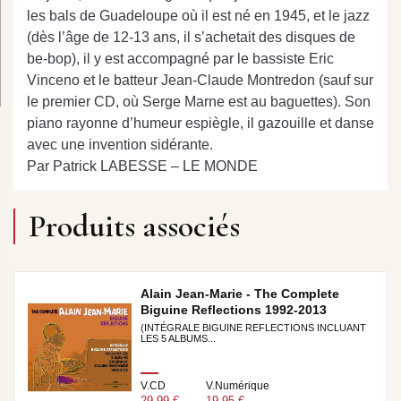
les bals de Guadeloupe où il est né en 1945, et le jazz
(dès l’âge de 12-13 ans, il s’achetait des disques de
be-bop), il y est accompagné par le bassiste Eric
Vinceno et le batteur Jean-Claude Montredon (sauf sur
le premier CD, où Serge Marne est au baguettes). Son
piano rayonne d’humeur espiègle, il gazouille et danse
avec une invention sidérante.
Par Patrick LABESSE – LE MONDE
Produits associés
Alain Jean-Marie - The Complete
Biguine Reflections 1992-2013
(INTÉGRALE BIGUINE REFLECTIONS INCLUANT
LES 5 ALBUMS...
V.CD
V.Numérique
29,99 €
19,95 €