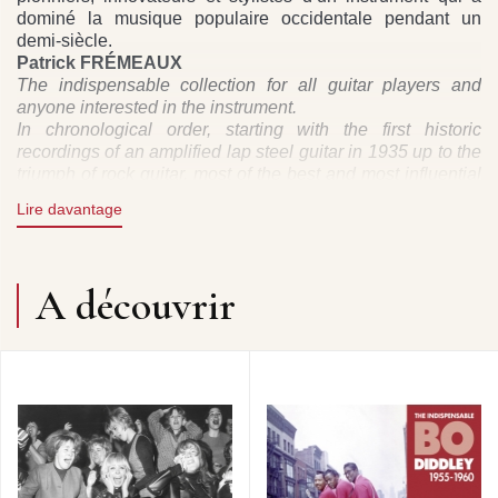
dominé la musique populaire occidentale pendant un
demi-siècle.
Patrick FRÉMEAUX
The indispensable collection for all guitar players and
anyone interested in the instrument.
In chronological order, starting with the first historic
recordings of an amplified lap steel guitar in 1935 up to the
triumph of rock guitar, most of the best and most influential
guitarists can be found here.
Lire davantage
They are heard showing astonishing musical diversity in
this anthology recounting the evolution of the electric guitar.
This highly-documented triple album is an essential work
and features not only the pioneers and innovators but also
A découvrir
the stylists who contributed to make the guitar the dominant
instrument in western popular music for over five decades.
Told by Bruno Blum, himself a guitarist, this epic includes
truly dazzling recordings.
Patrick FRÉMEAUX
DIRECTION ARTISTIQUE : BRUNO BLUM
DROITS : DP / FREMEAUX & ASSOCIES