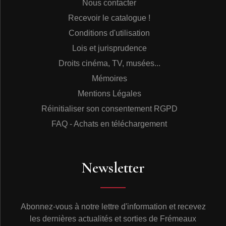
Nous contacter
leur permettaient de s’accompagner seuls et d’animer
des bars bruyants.
Recevoir le catalogue !
Les disques de guitare hawaïenne, et du virtuose
Sol
Conditions d'utilisation
Hoopi
10 en particulier (enregistré à partir de 1927), ont
considérablement marqué la musique hillbilly/country,
Lois et jurisprudence
où la lap steel s’est imposée sous cette influence. Mais
Droits cinéma, TV, musées...
ces guitares manquaient toujours d’amplitude sonore,
un problème que voulut résoudre George Beauchamp,
Mémoires
un entrepreneur, violoniste lui-même guitariste de lap
Mentions Légales
steel. C’est en 1927 à Los Angeles qu’il s’est associé
aux frères John et Rudy Dopyera, des luthiers
Réinitialiser son consentement RGPD
spécialisés dans les violons, guitares et banjos avec qui
FAQ - Achats en téléchargement
il créa une puissante guitare acoustique en tôle d’acier
emboutie, équipée de trois cônes résonateurs internes.
L’instrument était entièrement construit avec l’acier
produit par leurs partenaires National Steel, qui
Newsletter
déposèrent les brevets et la marque National String
Instrument Corporation. Le matériel utilisé dans leur
petite usine provenait de la toute proche boutique
d’outillage d’Adolph « Rick » Rickenbacker, un artisan
Abonnez-vous à notre lettre d'information et recevez
d’origine suisse allemande. Certains musiciens de
blues, comme Casey Bill Weldon11, ont utilisé ce
les dernières actualités et sorties de Frémeaux