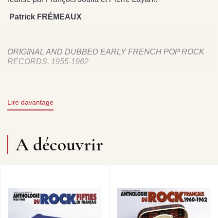
Patrick FRÉMEAUX
ORIGINAL AND DUBBED EARLY FRENCH POP ROCK
RECORDS, 1955-1962
Even if they already existed before the end of the Fifties,
Lire davantage
French imports of American rock soon gave rise to the
common practise known as a “reprise” or adaptation, an
exercise that had many adepts including Johnny Hallyday,
Richard Anthony and Sylvie Vartan, and all the rock
A découvrir
groups. But being “N°1 in America” didn’t necessarily
produce a French N°1, or vice versa, and some of the
reprises were trans gured to become practically new
inventions, and they were all the tastier for it. This 3CD
overview taking in the years 1955-1962 puts mostly
American and French titles in perspective thanks to some
almost totally unknown original versions, selected here by
François Jouffa and Pierre Layani.
Patrick Frémeaux