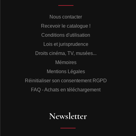
résultat final peut très bien osciller entre la copie
conforme et la version très personnelle, voire
méconnaissable. C’est le cas éminent des Chats
Nous contacter
Sauvages (Ma p’tite amie est vache, C’est le jour J, Est-
Recevoir le catalogue !
ce que tu le sais, C’est pas sérieux…) et des autres
groupes tels les Chaussettes Noires (Be bop a lula, Si
Conditions d'utilisation
seulement, Eddie sois bon, Je t’aime trop…), Pirates (Tu
Lois et jurisprudence
mets le feu) ou Pingouins (Cherche !). Selon le cas,
jouées d’après les aptitudes propres ou avec une
Droits cinéma, TV, musées...
optique puriste guitare-basse-batterie, donc sans piano,
Mémoires
guitare sèche voire saxophone, les versions sont
transfigurées et se justifient magnifiquement.
Mentions Légales
Dans certains – rares – cas, un snobisme poussera
Réinitialiser son consentement RGPD
même à la fausse adaptation, avec un sous-titre en
anglais inventé ! Ainsi Richard Anthony (Non, je ne
FAQ - Achats en téléchargement
pourrais pas/Black Mood), Dick Rivers (Dans ma
vallée/In My Valley). Ou jouant l’ambiguïté avec des
pseudos d’auteur exotiques : Chariot (Petula Clark), La
Longue Marche (Eddy Mitchell), signés J.W. Stole & Del
Newsletter
Roma… alias Franck Pourcel & Paul Mauriat ! Ou
encore chez Johnny Hallyday un sous-titre
shakespearien alors que l’œuvre a été conçue
spécialement pour lui par ses musiciens Micky Jones &