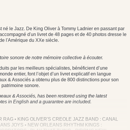
est né le Jazz. De King Oliver à Tommy Ladnier en passant par
 accompagné d'un livret de 48 pages et de 40 photos dresse le
 de l'Amérique du XXe siècle.
stoire sonore de notre mémoire collective à écouter.
ts par les meilleurs spécialistes, bénéficient d’une
de entier, font l’objet d’un livret explicatif en langue
eaux & Associés a obtenu plus de 800 distinctions pour son
 patrimoine sonore.
eaux & Associés, has been restored using the latest
otes in English and a guarantee are included.
ER RAG • KING OLIVER'S CREOLE JAZZ BAND : CANAL
EANS JOYS • NEW ORLEANS RHYTHM KINGS :