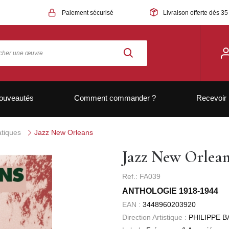
Paiement sécurisé
Livraison offerte dès 35
ouveautés
Comment commander ?
Recevoir 
tiques
Jazz New Orleans
Jazz New Orlean
Ref.: FA039
ANTHOLOGIE 1918-1944
EAN :
3448960203920
Direction Artistique :
PHILIPPE 