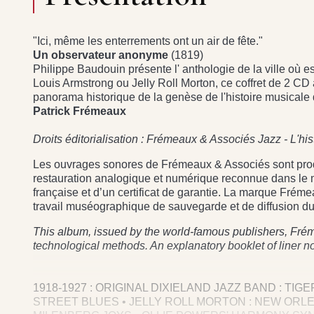
"Ici, même les enterrements ont un air de fête."
Un observateur anonyme
(1819)
Philippe Baudouin présente l' anthologie de la ville où 
Louis Armstrong ou Jelly Roll Morton, ce coffret de 2 CD
panorama historique de la genèse de l'histoire musicale
Patrick Frémeaux
Droits éditorialisation : Frémeaux & Associés Jazz - L'hi
Les ouvrages sonores de Frémeaux & Associés sont produi
restauration analogique et numérique reconnue dans le mon
française et d’un certificat de garantie. La marque Frém
travail muséographique de sauvegarde et de diffusion du
This album, issued by the world-famous publishers, Frém
technological methods. An explanatory booklet of liner n
1918-1927 : ORIGINAL DIXIELAND JAZZ BAND : TIG
STREET BLUES • JELLY ROLL MORTON : NEW ORL