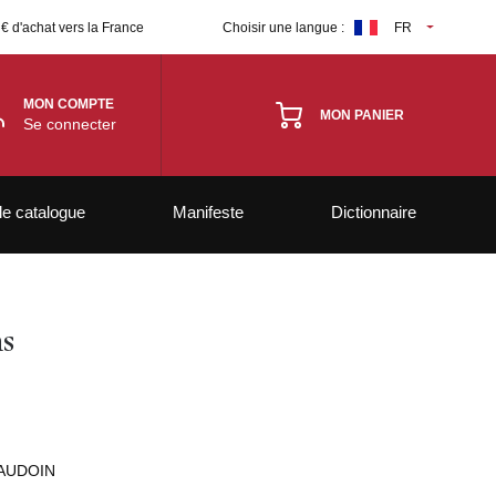
 € d'achat vers la France
Choisir une langue :
FR
MON COMPTE
MON PANIER
Se connecter
le catalogue
Manifeste
Dictionnaire
s
BAUDOIN