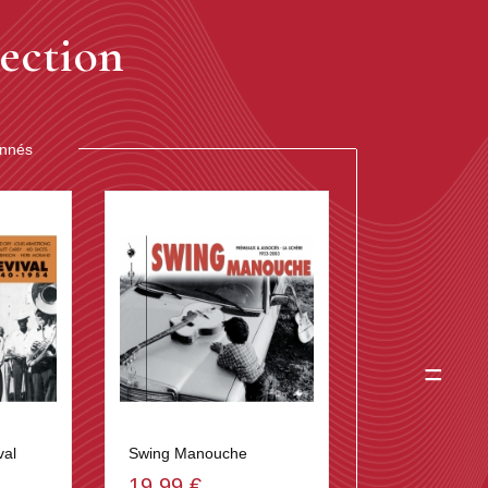
ection
onnés
=
val
Swing Manouche
19,99 €