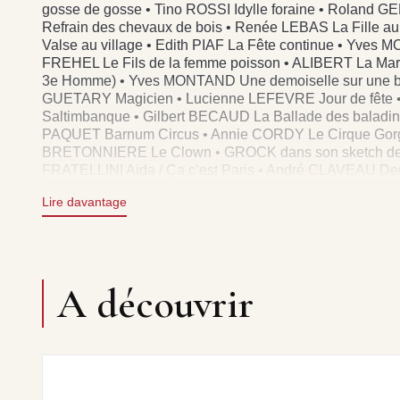
gosse de gosse • Tino ROSSI Idylle foraine • Rolan
Refrain des chevaux de bois • Renée LEBAS La Fille 
Valse au village • Edith PIAF La Fête continue • Yves 
FREHEL Le Fils de la femme poisson • ALIBERT La Marc
3e Homme) • Yves MONTAND Une demoiselle sur une b
GUETARY Magicien • Lucienne LEFEVRE Jour de fêt
Saltimbanque • Gilbert BECAUD La Ballade des baladin
PAQUET Barnum Circus • Annie CORDY Le Cirque Gorgonz
BRETONNIERE Le Clown • GROCK dans son sketch de Mu
FRATELLINI Aida / Ça c’est Paris • André CLAVEAU Deu
du monde.
Lire davantage
A découvrir