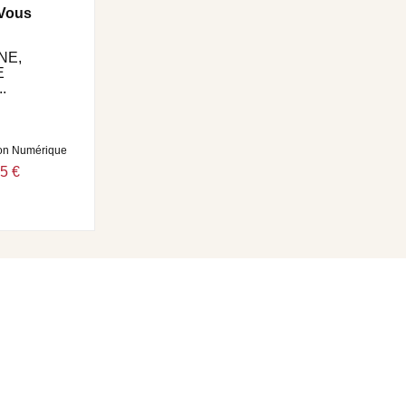
-Vous
NE,
E
.
on Numérique
5 €