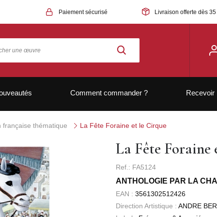
Paiement sécurisé
Livraison offerte dès 35
ouveautés
Comment commander ?
Recevoir 
 française thématique
La Fête Foraine et le Cirque
La Fête Foraine 
Ref.: FA5124
ANTHOLOGIE PAR LA CH
EAN :
3561302512426
Direction Artistique :
ANDRE BE