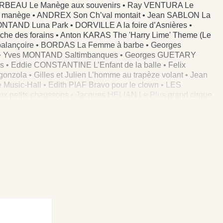
d GERBEAU Le Manège aux souvenirs • Ray VENTURA Le
au manège • ANDREX Son Ch’val montait • Jean SABLON La
MONTAND Luna Park • DORVILLE A la foire d’Asnières •
he des forains • Anton KARAS The 'Harry Lime' Theme (Le
alançoire • BORDAS La Femme à barbe • Georges
e • Yves MONTAND Saltimbanques • Georges GUETARY
s • Eddie CONSTANTINE L’Enfant de la balle • Felix
ola • Gilles et Julien L’homme au trapèze volant • Jean
sic-Hall • Edith PIAF Bravo pour le clown • LES
x petits chaussons • Jacques HELIAN Le Plus grand cirque