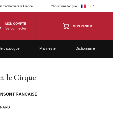
 € d'achat vers la France
Choisir une langue :
FR
MON COMPTE
MON PANIER
Se connecter
le catalogue
Manifeste
Dictionnaire
et le Cirque
ANSON FRANCAISE
RNARD