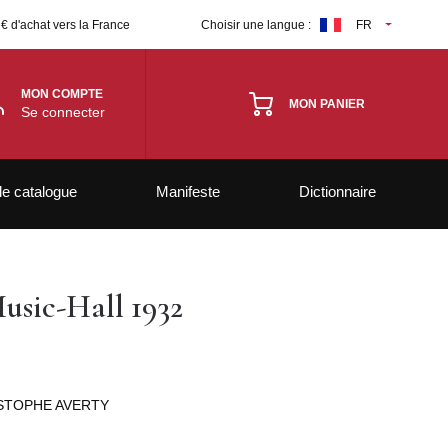
 € d'achat vers la France
Choisir une langue :
FR
MON COMPTE
MON PANIER
Se connecter
le catalogue
Manifeste
Dictionnaire
Music-Hall 1932
STOPHE AVERTY