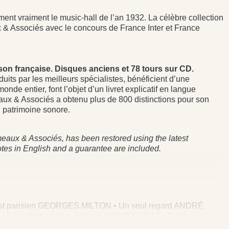
iment vraiment le music-hall de l’an 1932. La célèbre collection
 & Associés avec le concours de France Inter et France
son française. Disques anciens et 78 tours sur CD.
ts par les meilleurs spécialistes, bénéficient d’une
de entier, font l’objet d’un livret explicatif en langue
eaux & Associés a obtenu plus de 800 distinctions pour son
 patrimoine sonore.
eaux & Associés, has been restored using the latest
otes in English and a guarantee are included.
st parisien GEORGES MILTON • Un seul regard ANDRÉ
 En parlant un peu de paris HENRI GARAT • Confessin’
HEVALIER & JEANETTE MACDONALD • Couchés dans le