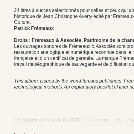
24 titres à succès sélectionnés pour celles et ceux qui a
historique de Jean Christophe Averty édité par Frémeaux
Culture.
Patrick Frémeaux
Droits : Frémeaux & Associés. Patrimoine de la chan
Les ouvrages sonores de Frémeaux & Associés sont produi
restauration analogique et numérique reconnue dans le mon
française et d’un certificat de garantie. La marque Frém
travail muséographique de sauvegarde et de diffusion du
This album, issued by the world-famous publishers, Frém
technological methods. An explanatory booklet of liner n
Complainte de Mackie FLORELLE • C’est pa… pa… c’e
BAUGÉ & SIM VIVA • Il est charmant MEG LEMONNIER •
JOSEPHINE BAKER • One hour with you MAURICE C