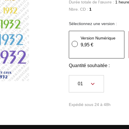
Durée totale de l'œuvre :
1 heure
Nbre. CD :
1
Sélectionnez une version :
Version Numérique
9,95 €
Quantité souhaitée :
Expédié sous 24 à 48h