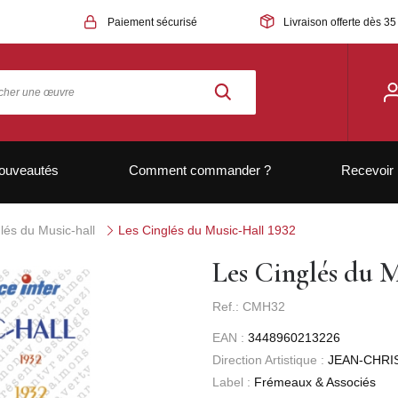
Paiement sécurisé
Livraison offerte dès 35
ouveautés
Comment commander ?
Recevoir 
lés du Music-hall
Les Cinglés du Music-Hall 1932
Les Cinglés du 
Ref.: CMH32
EAN :
3448960213226
Direction Artistique :
JEAN-CHRI
Label :
Frémeaux & Associés