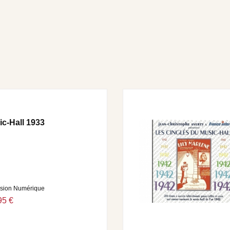
• Béguin-biguine JEAN SABLON • Zou ! un peu d’aïoli HENRI
BLON • Papa n’a pas voulu MIREILLE • Si petite lucienne
ICE CHEVALIER • Au joyeux tyrol GEORGES MILTON • Le
LE • Un soir à la havane REDA CAIRE • Vous ne savez pas
ILLY THUNIS • J’ai rêvé d’une fleur HENRI ALIBERT &
ic-Hall 1933
rsion Numérique
95 €