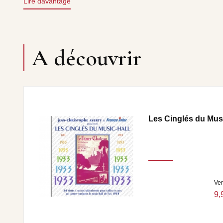
Lire davantage
foin PILLS & TABET • La fiancée du pirate LYS GAUTY 
ALIBERT • Quand on est au volant MIREILLE & JEAN SA
boyer • Adieu… adieu GEORGES MILTON • Mimi MAUR
doux caboulot MARIE DUBAS • Le doux caboulot MIREIL
GERMAINE & JEAN SABLON • Je t’ai donné mon cœur W
A découvrir
JENNY HELIA • Fleur de paris GILLES & JULIEN.
Les Cinglés du Mus
Ve
9,