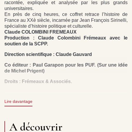
racontée, expliquée et analysée par les plus grands
universitaires.
En près de cinq heures, ce coffret retrace l’histoire de
France au XXè siècle, incarnée par Jean François Sirinelli,
spécialiste d’histoire politique et culturelle.
Claude COLOMBINI FREMEAUX
Production : Claude Colombini Frémeaux avec le
soutien de la SCPP.
Direction scientifique : Claude Gauvard
Co éditeur : Paul Garapon pour les PUF. (Sur une idée
de Michel Prigent)
Droits : Frémeaux & Associés.
CD 1
: L’HISTOIRE FRANÇAISE AU XXè SIÈCLE : LA
Lire davantage
PREMIÈRE GUERRE MONDIALE : I. UNE GUERRE
NOUVELLE - II. LES CONSÉQUENCES DE LA GUERRE.
CD 2 :
L’ENTRE DEUX- GUERRES : UNE PÉRIODE EN
A découvrir
DEMI-TEINTE : I. LES ANNÉES 20 - LE RETOUR