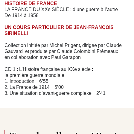
HISTOIRE DE FRANCE
LA FRANCE DU XXe SIÈCLE : d’une guerre à l’autre
De 1914 à 1958
UN COURS PARTICULIER DE JEAN-FRANÇOIS
SIRINELLI
Collection initiée par Michel Prigent, dirigée par Claude
Gauvard et produite par Claude Colombini Frémeaux
en collaboration avec Paul Garapon
CD 1 : L’Histoire française au XXe siècle :
la première guerre mondiale
1. Introduction 6’55
2. La France de 1914 5’00
3. Une situation d’avant-guerre complexe 2’41
I. UNE GUERRE NOUVELLE
4. Une entrée en guerre brutale 4’07
5. Un conflit européen : l’enchaînement d’un processus
2’21
6. L’étendue géographique et humaine de la guerre
2’29