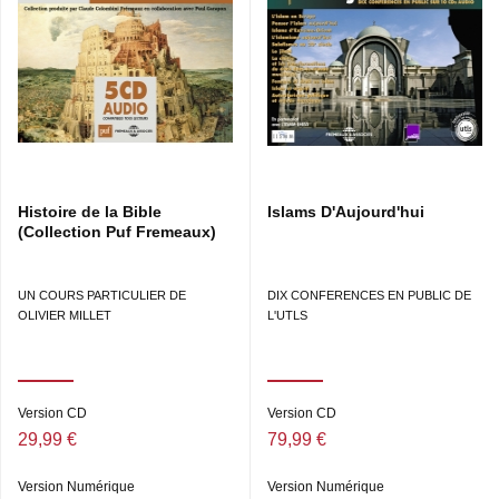
DÉCOUVERTE D’UN CORAN ANCIEN • LES ÉTUDES
CONTROVERSÉES DU CORAN.
CONCEPTION COLLECTION : CLAUDE COLOMBINI &
PATRICK FRÉMEAUX COÉDITION : GRANDE
MOSQUÉE DE PARIS
Histoire de la Bible
Islams D'Aujourd'hui
(Collection Puf Fremeaux)
UN COURS PARTICULIER DE
DIX CONFERENCES EN PUBLIC DE
OLIVIER MILLET
L'UTLS
Version CD
Version CD
29,99 €
79,99 €
Version Numérique
Version Numérique