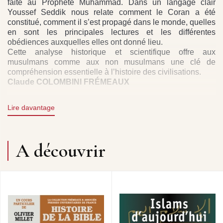
faite au Prophète Muhammad. Dans un langage clair
Youssef Seddik nous relate comment le Coran a été
constitué, comment il s’est propagé dans le monde, quelles
en sont les principales lectures et les différentes
obédiences auxquelles elles ont donné lieu.
Cette analyse historique et scientifique offre aux
musulmans comme aux non musulmans une clé de
compréhension essentielle à l’histoire des civilisations.
Claude COLOMBINI FRÉMEAUX
Lire davantage
CD1
: LA RÉVÉLATION • LA TRADITION ABRAHAMIQUE
• LE DÉPART POUR MÉDINE • COMMENT S’EST FAITE
A découvrir
L’ÉCRITURE DU CORAN.
CD2
: LA GRANDE DISCORDE • LES CHIITES ET LES
SUNNITES • LA SUNNA • LES EXÉGÈTES • LES
HADITHS • COMMENT DIEU RÉVÈLE SA PAROLE • LE
SOUFISME.
CD3
: LA CIRCULATION DE LA PAROLE DU CORAN •
1640 - PREMIÈRE TRADUCTION EN FRANÇAIS • À
PROPOS DE LA CHRONOLOGIE DU CORAN •