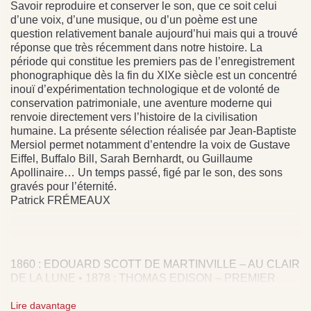
Savoir reproduire et conserver le son, que ce soit celui
d’une voix, d’une musique, ou d’un poème est une
question relativement banale aujourd’hui mais qui a trouvé
réponse que très récemment dans notre histoire. La
période qui constitue les premiers pas de l’enregistrement
phonographique dès la fin du XIXe siècle est un concentré
inouï d’expérimentation technologique et de volonté de
conservation patrimoniale, une aventure moderne qui
renvoie directement vers l’histoire de la civilisation
humaine. La présente sélection réalisée par Jean-Baptiste
Mersiol permet notamment d’entendre la voix de Gustave
Eiffel, Buffalo Bill, Sarah Bernhardt, ou Guillaume
Apollinaire… Un temps passé, figé par le son, des sons
gravés pour l’éternité.
Patrick FRÉMEAUX
1860 : EDOUARD SCOTT DE MARTINVILLE – AU CLAIR
DE LA LUNE • 1878 : THOMAS EDISON – PREMIER
ENREGISTREMENT • 1889 : JOHANNES BRAHMS –
DANSE HONGROISE N°1 • 1890 : FLORENCE
Lire davantage