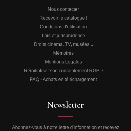
Allemand du nom de Wilhelm Weber imagine de son
coté, reproduire les vibrations d’un diapason à l’aide
Nous contacter
d’une plaque de verre revêtue de noir de fumée. Deux
Recevoir le catalogue !
français, Wertheim et Duhamel font évoluer la
vibrographie sur divers supports en utilisant également
Conditions d'utilisation
la fumée noire. Les premiers signes de fixation de
Lois et jurisprudence
vibrations sont bien présents mais personne n’a encore
conçu la possibilité de fixer un son avec ses
Droits cinéma, TV, musées...
harmoniques sur un support. C’est un ouvrier
Mémoires
typographe français nommé Edouard Léon Scott de
Martinville qui va en 1853 parler de « fixer les sons de
Mentions Légales
l’air ». Il effectue de nombreuses et fastidieuses
Réinitialiser son consentement RGPD
recherches jusqu’au 26 janvier 1857 où il dépose ses
premières notes à l’Académie des Sciences : dans ce
FAQ - Achats en téléchargement
pli il précise qu’il ne cherche pas à reproduire les ondes
sonores mais qu’il souhaite lire les signes graphiques
qu’il obtient. Il dépose donc en mars 1857 le brevet de
son enregistreur graphique. L’appareil rudimentaire doté
Newsletter
d’un pavillon acoustique va l’amener à faire évoluer son
invention vers ce qu’il appellera le phonautographe. Il
s’associe avec Koenig un constructeur d’instruments de
physique afin de mettre sur le marché un appareil plus
Abonnez-vous à notre lettre d'information et recevez
perfectionné que celui de 1857. En juillet 1859, un