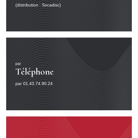
du son. Les moyens tels que les radios et les télévisions
(distribution : Socadisc)
mais aussi des lieux tels que supermarchés ou
l’intérieur des automobiles sont les objets
d’environnements sonores : la musique est
omniprésente. Les gens se promènent en pleine
campagne, walkman et ipod dans les mains, écouteurs
sur les oreilles, sans penser un seul instant à cette
invention prodigieuse qu’est la fixation du son sur un
support en vue de sa reproduction ! Invention
prodigieuse, il faut le dire, car il y’a deux cents ans, qui
aurait pu imaginer arriver à fixer des sons à l’intérieur
par
Téléphone
même d’un support plastifié ? Comment même imaginer
dématérialiser la captation sonore par le biais d’ondes
radiophoniques et plus tard dans des formats tels que
par 01.43.74.90.24
les Wave ou les MP3 ? Invention prodigieuse car tout
comme l’homme imagina un jour un appareil volant au-
dessus de nos têtes, diffuser et rediffuser du son, était
un vieux mythe telle une pierre philosophale qui aurait
le pouvoir de capturer nos sons, les détenir avant de
pouvoir les relâcher. Nous vivons donc chaque jour
avec cette invention devenue banale sans y prêter
attention. Loin de ses rudiments, l’enregistrement
sonore s’est développé de manière spectaculaire,