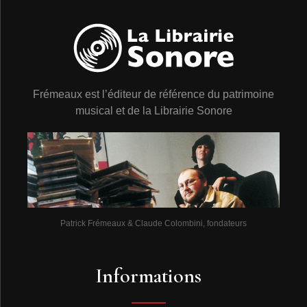
deux ans). Les deux sociétés de production américaines
étant Edison et Columbia, Berliner en Allemagne
devient le troisième plus grand producteur de machines
parlantes. C’est à lui que l’on doit l’apparition du disque
en concurrence au cylindre. Cette concurrence s’efforce
de faire évoluer la technologie sonore entre 1877 à
Frémeaux est l’éditeur de référence du patrimoine
1897 et seule la filiale des frères Pathé en France sera
capable de rivaliser avec les trois grands leaders
musical et de la Librairie Sonore
jusqu’à la première guerre mondiale. Les américains ont
donc inventé les premières machines qui permettront
d’enregistrer, dupliquer et lire les supports (cylindres,
disques) toutefois l’Europe se contentera de copier ces
procédés sans vraiment révolutionner les techniques de
l’enregistrement.
Patrick Frémeaux & Claude Colombini, fondateurs
La vibrographie s’inscrit comme l’ancêtre de
l’enregistrement sonore. C’est en 1807 que l’anglais
Thomas Young imagine fixer des sons sur un support
Informations
matériel dans son livre « A course of lectures on natural
philosophy and mechanical arts ». Un physicien