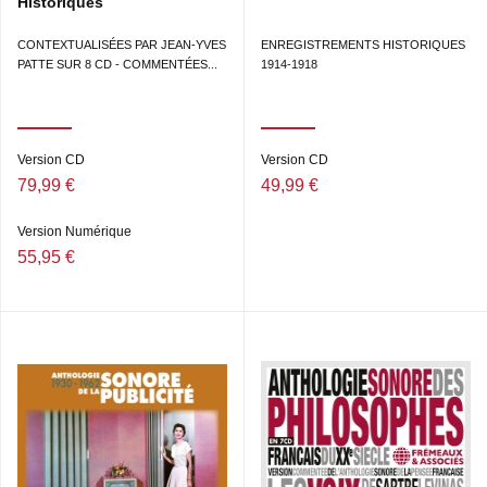
Historiques
WALKYRIES • JOHANNES BRAHMS – DANSE
HONGROISE N° 5 • SÉQUENCE JAZZ – NEW MAYFAIR
CONTEXTUALISÉES PAR JEAN-YVES
ENREGISTREMENTS HISTORIQUES
ORCHESTRA • EXPÉRIMENTATIONS STÉRÉO
PATTE SUR 8 CD - COMMENTÉES...
1914-1918
LABORATOIRES BELL 1ER JUIN 1934.
DIR. ARTISTIQUE : JEAN-BAPTISTE MERSIOL
Version CD
Version CD
79,99 €
49,99 €
Version Numérique
55,95 €