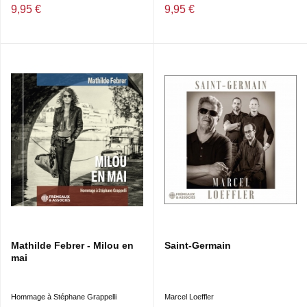
9,95 €
9,95 €
ESPERANZA
1.
Le chat et la souris
4’14
(Samson Schmitt)
2.
Ezperanza
3’00
(Yannis Constans)
3.
Casse-noisette
3’47
(Samson Schmitt)
4.
Anaïs
5’28
(Yannis Constans)
Mathilde Febrer - Milou en
Saint-Germain
mai
5.
Merci Django
3’10
(Samson Schmitt)
Hommage à Stéphane Grappelli
Marcel Loeffler