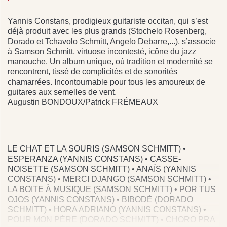
Yannis Constans, prodigieux guitariste occitan, qui s’est
déjà produit avec les plus grands (Stochelo Rosenberg,
Dorado et Tchavolo Schmitt, Angelo Debarre,...), s’associe
à Samson Schmitt, virtuose incontesté, icône du jazz
manouche. Un album unique, où tradition et modernité se
rencontrent, tissé de complicités et de sonorités
chamarrées. Incontournable pour tous les amoureux de
guitares aux semelles de vent.
Augustin BONDOUX/Patrick FRÉMEAUX
LE CHAT ET LA SOURIS (SAMSON SCHMITT) •
ESPERANZA (YANNIS CONSTANS) • CASSE-
NOISETTE (SAMSON SCHMITT) • ANAÏS (YANNIS
CONSTANS) • MERCI DJANGO (SAMSON SCHMITT) •
LA BOITE À MUSIQUE (SAMSON SCHMITT) • POR TUS
OJOS (YANNIS CONSTANS) • BIBODÉ (DORADO
SCHMITT) • HORA ADRIANO (YANNIS CONSTANS) •
POUR MON PÈRE (DORADO SCHMITT) • CHORO PRA