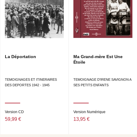
de la colonie des enfants d’Izieu. Plaidoirie de Me Serge
Klarsfeld pour les enfants d’Izieu le 17/06/87 à Lyon.
La Déportation
Ma Grand-mère Est Une
Étoile
TEMOIGNAGES ET ITINERAIRES
TEMOIGNAGE D'IRENE SAVIGNON A
DES DEPORTES 1942 - 1945
SES PETITS ENFANTS
Version CD
Version Numérique
59,99 €
13,95 €