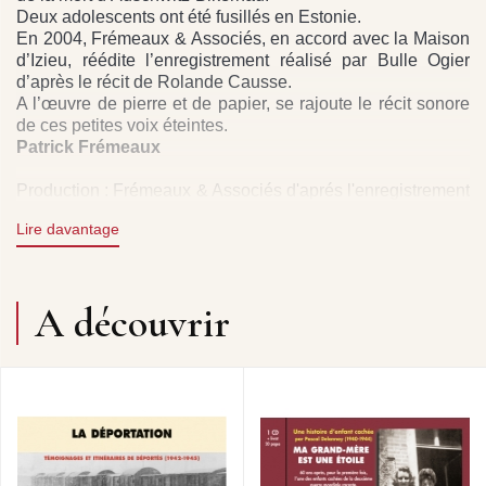
Deux adolescents ont été fusillés en Estonie.
En 2004, Frémeaux & Associés, en accord avec la Maison
d’Izieu, réédite l’enregistrement réalisé par Bulle Ogier
d’après le récit de Rolande Causse.
A l’œuvre de pierre et de papier, se rajoute le récit sonore
de ces petites voix éteintes.
Patrick Frémeaux
Production : Frémeaux & Associés d'aprés l'enregistrement
de Didakhé en accord avec Rolande Causse et Serge
Lire davantage
Klarsfeld et le soutien de la Maison d'Izieu.
Droits audio : Groupe Frémeaux Colombini sas
La Maison d’Izieu est un lieu d’accueil et d’éveil à la
vigilance. A travers l’évocation des enfants juifs d’Izieu et
A découvrir
de leurs éducateurs, c’est contre toute forme d’intolérance
et de racisme qu’elle entend lutter.
Texte intégral lu par BULLE OGIER suivi du témoignage
historique de SABINE ZLATIN / Inclus livret 32 pages :
Écrire les enfants d’Izieu par Rolande Causse. Historique