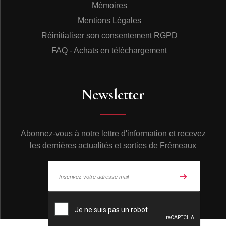
Mémoires
2003.
• CAUSSE Rolande, Les enfants d'Izieu, Préface de
Mentions Légales
Sabine Zlatin, Editions Syros, 2004.
Réinitialiser son consentement RGPD
• CHAINE Catherine, Le voyage sans retour des enfants
d'Izieu, Gallimard, 1994.
FAQ - Achats en téléchargement
•
KLARSFELD Serge, Les enfants d'Izieu, une tragédie
juive, Association “Les Fils et Filles des Déportés Juifs
de France”, Réed. 2000.
• KLARSFELD Serge, En souvenir de Georgy : lettres et
Newsletter
dessins de la maison d'Izieu, Aperture Foundation,
Réed. 2002.
• SCHITTLY Richard, Izieu, l’innocence assassinée,
Éditions Comp’Act, 1994. (épuisé)
Abonnez-vous à notre lettre d'information et recevez
• WILTZER Pierre-Marcel, Sous les feux croisés. Parole
les dernières actualités et sorties de Frémeaux
de Préfet, Éditions Comp’Act, 1999.
• ZLATIN Sabine, Mémoires de la “Dame d'Izieu”, nrf,
Gallimard, 1992.
Sur le génocide nazi :
• BENSOUSSAN Georges, Histoire de la Shoah,
© Frémeaux 2026 - Tous droits réservés
Presses Universitaires de France, collection Que Sais-
je ?, 1996.
• HILBERG Raul, La Destruction des Juifs d’Europe,