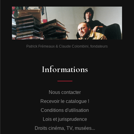
consacrée à la notion de crime contre l’humanité. On y
évoque les principaux collaborateurs français ainsi que
les grands procès, de Nuremberg à celui de Klaus
Barbie.
MAISON D’IZIEU
Mémorial des enfants juifs exterminés
01300 IZIEU
Patrick Frémeaux & Claude Colombini, fondateurs
Tél. : 04 79 87 21 05
Fax : 04 79 87 25 01
Site internet : http://www.izieu.alma.fr
e-mail : izieu@alma.fr
Informations
On y accède :
- Depuis Lyon ou Chambéry par l’A43 (sortie
Chimilin)
- Depuis Grenoble par la RN75 puis la D592.
Nous contacter
- Depuis Bourg-en-Bresse par la N75 jusqu’à Sault-
Recevoir le catalogue !
Brénaz puis la D19 jusqu’à Izieu.
Bibliographie
Conditions d'utilisation
Les enfants d'Izieu et la rafle :
Lois et jurisprudence
• BISCARAT Pierre-Jérôme, Les enfants d'Izieu 6 avril
1944, un crime contre l’huma­nité, Éd. du Dauphiné
Droits cinéma, TV, musées...
Libéré / Le Progrès, collection Les Patrimoines, mars