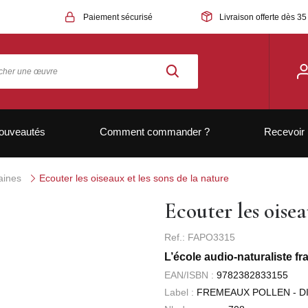
Paiement sécurisé
Livraison offerte dès 35
ouveautés
Comment commander ?
Recevoir 
aines
Ecouter les oiseaux et les sons de la nature
Ecouter les oisea
Ref.: FAPO3315
L’école audio-naturaliste fr
EAN/ISBN :
9782382833155
Label :
FREMEAUX POLLEN - DI