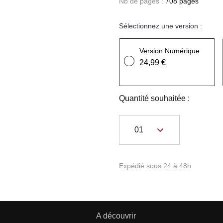
Nb de pages :
708 pages
Sélectionnez une version :
Version Numérique
24,99 €
Quantité souhaitée :
Expédié sous 24 à 48h
A découvrir