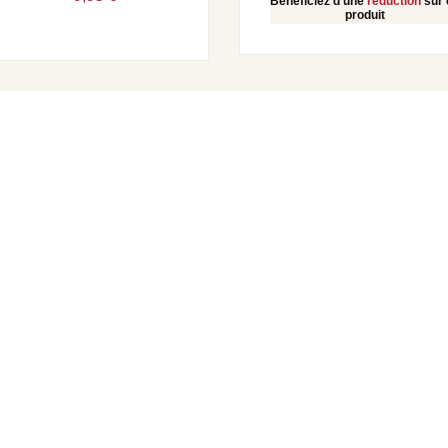
Bénéficiez d'une
réduction
sur 
produit