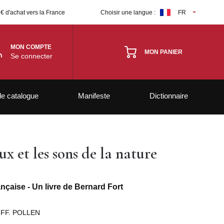
 € d'achat vers la France
Choisir une langue :
FR
MON COMPTE
MON PANIER
Se connecter
le catalogue
Manifeste
Dictionnaire
ux et les sons de la nature
ançaise - Un livre de Bernard Fort
FF. POLLEN