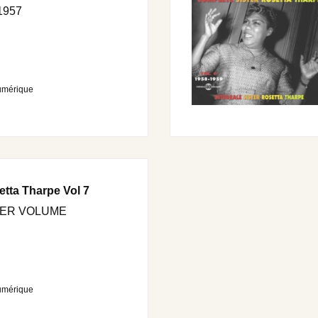
1957
umérique
etta Tharpe Vol 7
NIER VOLUME
umérique