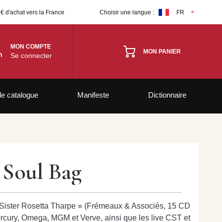
 € d'achat vers la France
Choisir une langue :
FR
MON COMPTE
MON PANIER
Se connecter
le catalogue
Manifeste
Dictionnaire
r Soul Bag
te Sister Rosetta Tharpe » (Frémeaux & Associés, 15 CD
rcury, Omega, MGM et Verve, ainsi que les live CST et