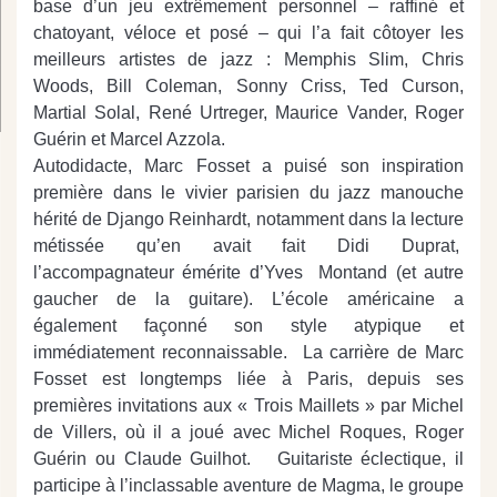
base d’un jeu extrêmement personnel – raffiné et
chatoyant, véloce et posé – qui l’a fait côtoyer les
meilleurs artistes de jazz : Memphis Slim, Chris
Woods, Bill Coleman, Sonny Criss, Ted Curson,
Martial Solal, René Urtreger, Maurice Vander, Roger
Guérin et Marcel Azzola.
Autodidacte, Marc Fosset a puisé son inspiration
première dans le vivier parisien du jazz manouche
hérité de Django Reinhardt, notamment dans la lecture
métissée qu’en avait fait Didi Duprat,
l’accompagnateur émérite d’Yves Montand (et autre
gaucher de la guitare). L’école américaine a
également façonné son style atypique et
immédiatement reconnaissable. La carrière de Marc
Fosset est longtemps liée à Paris, depuis ses
premières invitations aux « Trois Maillets » par Michel
de Villers, où il a joué avec Michel Roques, Roger
Guérin ou Claude Guilhot. Guitariste éclectique, il
participe à l’inclassable aventure de Magma, le groupe