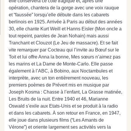
elle conservera ce côté tragique et, après une
opération, chantera de la gorge avec une voix rauque
et “faussée” lorsqu’elle débute dans les cabarets
berlinois en 1925. Arrivée à Paris au début des années
30, elle chante Kurt Weill et Hanns Eisler (Mon oncle a
tout repeint, paroles de Jean Nohain) mais aussi
Tranchant et Clouzot (Le Jeu de massacre). Et se fait
vite remarquer par Cocteau qui l’invite au Bœuf sur le
Toit et lui offre Anna la bonne, Mes sœurs n’aimez pas
les marins et La Dame de Monte-Carlo. Elle passe
également à l’ABC, à Bobino, aux Noctambules et
interprète, avec un ton entièrement nouveau, les
premiers poèmes de Prévert mis en musique par
Joseph Kosma : Chasse à l’enfant, La Grasse matinée,
Les Bruits de la nuit. Entre 1940 et 46, Marianne
Oswald s’exile aux Etats-Unis et se produit à la radio
et dans les cabarets. À son retour en France, en 1947,
elle joue dans plusieurs films (“Les Amants de
Vérone”) et oriente largement ses activités vers la