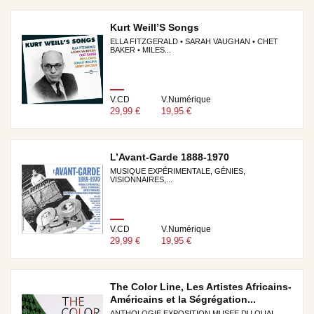
Kurt Weill’S Songs
ELLA FITZGERALD • SARAH VAUGHAN • CHET
BAKER • MILES...
V.CD
V.Numérique
29,99 €
19,95 €
L’Avant-Garde 1888-1970
MUSIQUE EXPÉRIMENTALE, GÉNIES,
VISIONNAIRES,...
V.CD
V.Numérique
29,99 €
19,95 €
The Color Line, Les Artistes Africains-
Américains et la Ségrégation...
ANTHOLOGIE EXPOSITION MUSEE DU QUAI