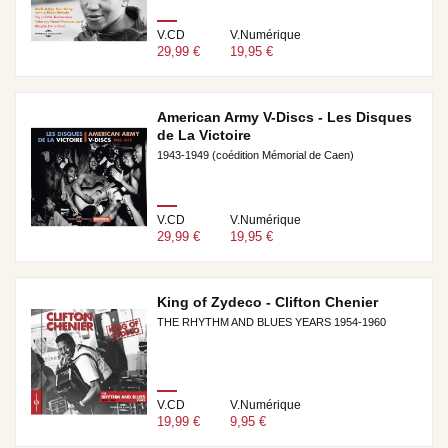
V.CD
V.Numérique
29,99 €
19,95 €
American Army V-Discs - Les Disques
de La Victoire
1943-1949 (coédition Mémorial de Caen)
V.CD
V.Numérique
29,99 €
19,95 €
King of Zydeco - Clifton Chenier
THE RHYTHM AND BLUES YEARS 1954-1960
V.CD
V.Numérique
19,99 €
9,95 €