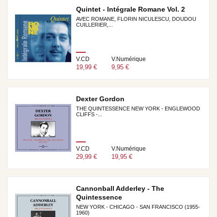
Quintet - Intégrale Romane Vol. 2
AVEC ROMANE, FLORIN NICULESCU, DOUDOU
CUILLERIER,...
V.CD
V.Numérique
19,99 €
9,95 €
Dexter Gordon
THE QUINTESSENCE NEW YORK - ENGLEWOOD
CLIFFS -...
V.CD
V.Numérique
29,99 €
19,95 €
Cannonball Adderley - The
Quintessence
NEW YORK - CHICAGO - SAN FRANCISCO (1955-
1960)