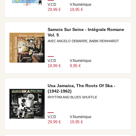
V.CD
V.Numérique
29,99 €
19,95 €
Samois Sur Seine - Intégrale Romane
Vol. 5
AVEC ANGELO DEBARRE, BABIK REINHARDT
V.CD
V.Numérique
19,99 €
9,95 €
Usa Jamaica, The Roots Of Ska -
(1942-1962)
RHYTHM AND BLUES SHUFFLE
V.CD
V.Numérique
29,99 €
19,95 €