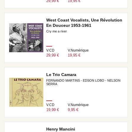
29,99 €
19,95 €
West Coast Vocalists, Une Révolution
En Douceur 1953-1961
Cry me a river
V.CD
V.Numérique
29,99 €
19,95 €
Le Trio Camara
FERNANDO MARTINS - EDSON LOBO - NELSON
SERRA
V.CD
V.Numérique
19,99 €
9,95 €
Henry Mancini