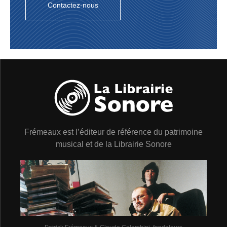
Contactez-nous
dosage les bons vieux standards, ceux que le public ne
manque jamais de réclamer, l’emporteront assez
rapidement sur les airs plus récents, même si parfois un
jeune « tube » pourra connaître un succès inespéré :
voir C’est si bon ou La vie en rose…
Bien sûr les disques – surtout avec l’arrivée du
microsillon et de la notion d’albums conçus autour d’un
thème – offriront une plus grande variété, mais ils seront
souvent réalisés avec des formations de studio, sans
l’orchestre régulier. De toute façon, pour l’heure, la
grève s’éternise et certaines firmes phonographiques
sauront mettre à profit cette si fâcheuse inaction
imposée en modernisant leur technique. Notamment en
Frémeaux est l’éditeur de référence du patrimoine
faisant l’emplette de ces belles grosses machines toutes
musical et de la Librairie Sonore
neuves communément appelées « magnétophones »,
permettant de substituer avantageusement à la gravure
directe l’enregistrement sur bandes dites magnétiques.
Pas les dinosaures du disque évidemment, qui
attendront tranquilles, cordons de la bourse
hermétiquement bouclés, 1950-51. Plutôt les boîtes
petites et moyennes, genre Capitol, par exemple…
Dommage que Louis Armstrong n’ait guère enregistré