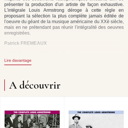
présenter la production d'un artiste de façon exhaustive.
L'intégrale Louis Armstrong déroge à cette règle en
proposant la sélection la plus complète jamais éditée de
l'oeuvre du géant de la musique américaine du XXè siècle,
mais en ne prétendant pas réunir l'intégralité des oeuvres
enregistrées.
Patrick FREMEAUX
DIRECTION ARTISTIQUE : Daniel Nevers
Lire davantage
DROITS : DP / FREMEAUX & ASSOCIES.
“I first met Louis in Chicago, just after he left King Oliver’s
A découvrir
band (…) Nobody could copy him. Some were trying to
play the trumpet like he does, but nothing happened… It’s
so simple: when he sings a sad song you cry, and when he
sings a happy song, you laugh.” Bing CROSBY
The Frémeaux & Associés Complete Series usually feature
all the original and available phonographic recordings and
the majority of existing radio documents for a
comprehensive portrayal of the artist. The Louis Armstrong