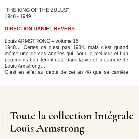
“THE KING OF THE ZULUS”
1948 - 1949
DIRECTION DANIEL NEVERS
Louis ARMSTRONG – volume 15
1948… Certes ce n’est pas 1984, mais c’est quand
même une de ces années qui, pour le meilleur et l’un
peu moins bon, feront date dans la vie et la carrière de
Louis Armstrong…
C’est en effet au début de cet an 48 que sa carrière
internationale, brutalement interrompue autant pour
raisons de santé que d’incompatibilité d’humeur au
début de 1935, va prendre un nouveau départ, définitif
celui-là. Désormais, il se partagera à presque égalité
entre la mère Patrie et le vaste monde qui lui ouvre enfin
les bras. Ainsi, au fil des jours, parcourra-t-il la vieille
Toute la collection Intégrale
Europe (le seul espace lointain déjà partiellement
sillonné jusque là) ; et ce morceau du continent
Louis Armstrong
américain situé dans l’autre hémisphère ; et cette
Afrique d’où ses malheureux ancêtres furent arrachés