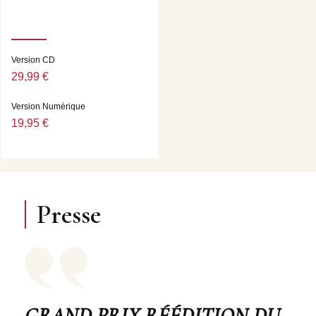
ME IN • BODY AND SOUL • A SONG WAS BORN •
WHISPERING • MAHOGANY HALL STOMP • A
HUNDRED YEARS FROM TODAY • BLUE SKIES •
ROCKIN’ CHAIR • THE SHEIK OF ARABY •
Version CD
CONFESSIN’. LOUIS ARMSTRONG AND THE ALL-
29,99 €
STARS (CONCERT - CINCINNATI, 27/04/1949) : AIN’T
MISBEHAVIN’.
Version Numérique
19,95 €
Presse
GRAND PRIX RÉÉDITION DU