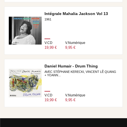
Intégrale Mahalia Jackson Vol 13
1961
V.CD
V.Numérique
19,99 €
9,95 €
Daniel Humair - Drum Thing
AVEC STÉPHANE KERECKI, VINCENT LÊ QUANG
+ YOANN...
V.CD
V.Numérique
19,99 €
9,95 €