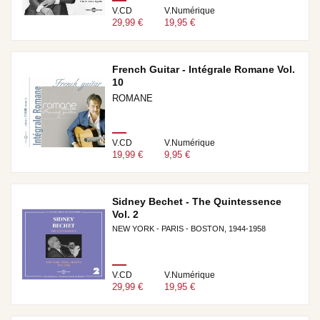
V.CD
V.Numérique
29,99 €
19,95 €
French Guitar - Intégrale Romane Vol.
10
ROMANE
V.CD
V.Numérique
19,99 €
9,95 €
Sidney Bechet - The Quintessence
Vol. 2
NEW YORK - PARIS - BOSTON, 1944-1958
V.CD
V.Numérique
29,99 €
19,95 €