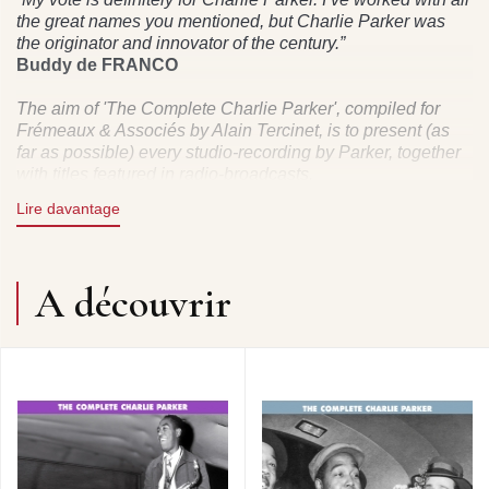
the great names you mentioned, but Charlie Parker was
the originator and innovator of the century.”
Buddy de FRANCO
The aim of 'The Complete Charlie Parker', compiled for
Frémeaux & Associés by Alain Tercinet, is to present (as
far as possible) every studio-recording by Parker, together
with titles featured in radio-broadcasts.
Private recordings have been deliberately omitted from this
Lire davantage
selection to preserve a consistency of sound and aesthetic
quality equal to the genius of this artist.
DIRECTION ARTISTIQUE : ALAIN TERCINET
A découvrir
DROITS : DP / FREMEAUX & ASSOCIES.
CD 1 -
CHARLIE PARKER ALL-STARS Station WJZ, Birdland,
NYC, 31/3/1951 : BLUE ‘N’ BOOGIE - ANTHROPOLOGY -
‘ROUND MIDNIGHT - NIGHT IN TUNISIA/ JUMPIN’ WITH
SYMPHONY SID • CHARLIE PARKER ALL-STARS
Birdland, NYC, spring 1951 : HOT HOUSE -