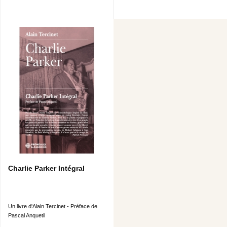
ESTRELLITA - BEGIN THE BEGUINE - LA PALOMA •
CHARLIE PARKER BIG BAND NYC, 25/3/1952 : NIGHT
AND DAY - ALMOST LIKE BEING IN LOVE - I CAN’T GET
STARTED - WHAT IS THIS THING CALLED LOVE ? •
CHARLIE PARKER / DIZZY GILLESPIE Channel 5 TV,
NYC, 24/2/1952 : HOT HOUSE • JERRY JEROME ALL
STARS Loew’s Theatre, Brooklyn, 25/3/1952 : COOL
BLUES - ORNITHOLOGY.
Charlie Parker Intégral
Un livre d'Alain Tercinet - Préface de
Pascal Anquetil