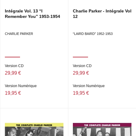
CHARLIE PARKER ALL-STARS
Intégrale Vol. 13 “I
Charlie Parker - Intégrale Vol
Remember You” 1953-1954
12
Birdland, NYC, spring 1951
5. HOT HOUSE 4’23
CHARLIE PARKER
“LAIRD BAIRD” 1952-1953
6. EMBRACEABLE YOU 3’42
7. HOW HIGH THE MOON / ORNITHOLOGY 5’20
CHARLIE PARKER
Version CD
Version CD
29,99 €
29,99 €
Christy’s Restaurant, Framingham,
Massachussets ? 4/1951
Version Numérique
Version Numérique
8. SCRAPPLE FROM THE APPLE 15’16
19,95 €
19,95 €
9. LULLABY IN RHYTHM 12’28
10. HAPPY BIRD BLUES 2’52