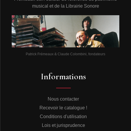
solos de Bird car ils furent enregistrés à des fins privées
musical et de la Librairie Sonore
par des musiciens désireux de disséquer son style. Sur
le seul plan du son, ils se situent en majorité à la limite
de l’audible voire du supportable. Faut-il rappeler, qu’à
l’époque, leurs auteurs employaient des enregistreurs
portables sur disque, des magnétophones à fil, à bande
(acétate ou papier) et autres machines devenues
obsolètes, engendrant des matériaux sonores fragiles ?
Patrick Frémeaux & Claude Colombini, fondateurs
Aucun solo joué par Charlie Parker n’est certes
négligeable, toutefois en réunissant chronologiquement
Informations
la quasi-intégralité de ce qu’il grava en studio et de ce
qui fut diffusé à l’époque sur les ondes, il est possible
d’offrir un panorama exhaustif de l’évolution stylistique
de l’un des plus grands génies du jazz ; cela dans des
Nous contacter
conditions d’écoute acceptables.
Recevoir le catalogue !
Toutefois lorsque la nécessité s’en fait sentir
stylistiquement parlant, la présence ponctuelle
Conditions d'utilisation
d’enregistrements privés peut s’avérer indispensable.
Lois et jurisprudence
Au mépris de la qualité sonore.