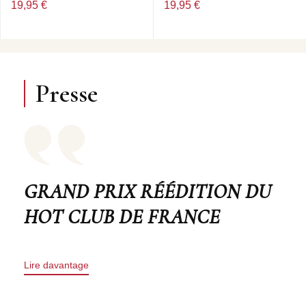
19,95 €
19,95 €
- STARS FELL ON ALABAMA - ICRIED FOR YOU -
SINCE I FELL FOR YOU - TEA FOR TWO - BODY AND
SOUL - MAHOGANY HALL STOMP - STEAK FACE - ON
THE SUNNY SIDE OF THE STREET - HIGH SOCIETY -
THAT’S MY DESIRE - BABY WON’T YOU PLEASE
COME HOME - BOFF BOFF (MOP MOP).
Presse
GRAND PRIX RÉÉDITION DU
HOT CLUB DE FRANCE
Lire davantage