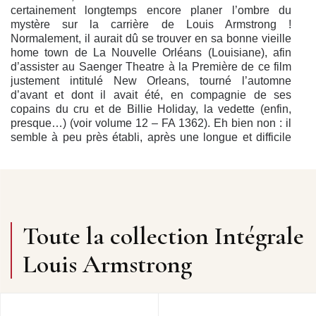
certainement longtemps encore planer l’ombre du
mystère sur la carrière de Louis Armstrong !
Normalement, il aurait dû se trouver en sa bonne vieille
home town de La Nouvelle Orléans (Louisiane), afin
d’assister au Saenger Theatre à la Première de ce film
justement intitulé New Orleans, tourné l’automne
d’avant et dont il avait été, en compagnie de ses
copains du cru et de Billie Holiday, la vedette (enfin,
presque…) (voir volume 12 – FA 1362). Eh bien non : il
semble à peu près établi, après une longue et difficile
enquête faisant intervenir d’aigües questions d’ADN,
qu’il n’y alla pas, soit qu’il ne fût point invité, soit qu’il
n’éprouvât guère l’envie de se replonger dans cette
galère pelliculaire… Tout porte donc à croire que ce
jour-là, il était tout bonnement du côté de chez la Grosse
Pomme : New York… Et même qu’il y était plutôt actif,
Toute la collection Intégrale
puisque qu’à cette date, on ne relève pas moins de
deux émissions de radio différentes, théoriquement
Louis Armstrong
transmises en direct sur deux réseaux concurrents.
L’ennui, c’est que les diffusions eurent lieu à peu près
en même temps ! Moralité : l’une, au moins, n’était pas
en direct !...