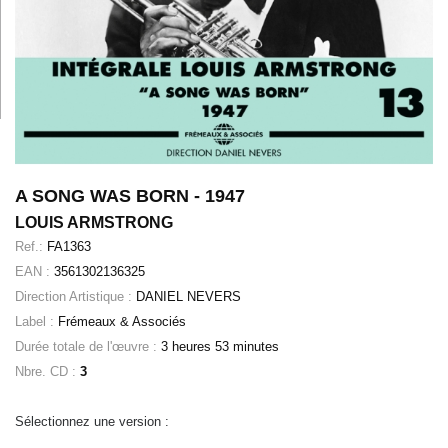
A SONG WAS BORN - 1947
LOUIS ARMSTRONG
Ref.:
FA1363
EAN :
3561302136325
Direction Artistique :
DANIEL NEVERS
Label :
Frémeaux & Associés
Durée totale de l'œuvre :
3 heures 53 minutes
Nbre. CD :
3
Sélectionnez une version :