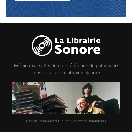
le programme radiophonique du disc-jockey Martin
Block (voir vol. 9), puis le 18 janvier 44, lors du
légendaire concert du « Metropolitan Opera » organisé
par le magazine Esquire et, le 7 décembre de cette
année-là, à l’occasion de la séance V-Disc (voir vol. 11)
… ˮBig Teaˮ avait déjà une jolie carrière derrière lui :
tromboniste chez Ben Pollack puis chez Paul Whiteman
durant la seconde moitié des années 1920 et presque
toute la décennie suivante, il avait lui aussi monté son
big band. Mais à présent, en 46-47, plus rien ne tournait
rond et le patron, couvert de dettes, fut ravi qu’Armstrong
Frémeaux est l’éditeur de référence du patrimoine
fasse appel à lui. En vérité, n’en déplaise aux racistes à-
musical et de la Librairie Sonore
rebours, c’est le seul tromboniste – capable de lui
donner aussi la réplique vocalement de sa voix
superbement lazy – qu’il souhaitait réellement engager,
un véritable frère comme il le disait lui-même, partenaire
aussi idéal qu’Earl Hines avait su l’être aux jours de
Chicago… A propos de Hines, on remarquera que pour
réunir le vrai ˮAll-Stars ̏ définitif (du moins, jusqu’en
1951), ce dernier manque encore à l’appel. Il faudra
Patrick Frémeaux & Claude Colombini, fondateurs
attendre 1948 et le premier Festival de Nice…
Ce n’est pas tout à fait un hasard si le nouveau groupe