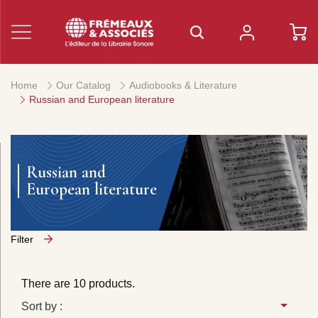
Home
Our Catalog
Audiobooks & Literature
Russian and European literature
Russian and
European literature
Filter
There are 10 products.
Sort by :