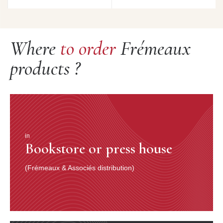
Where
to order
Frémeaux
products ?
in
Bookstore or press house
(Frémeaux & Associés distribution)