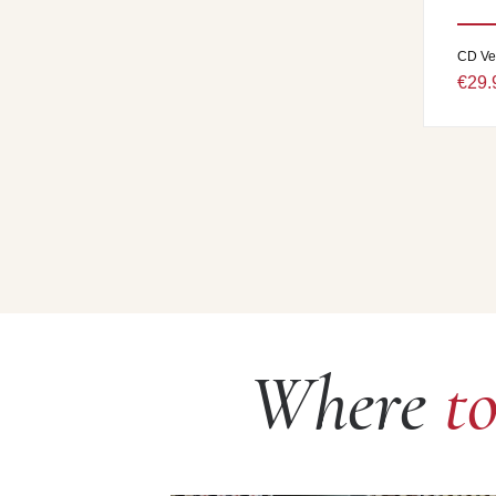
CD Ve
€29.
Where
t