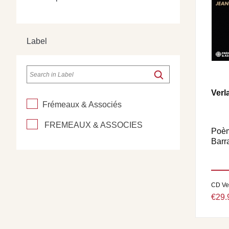
Label
Verl
Frémeaux & Associés
FREMEAUX & ASSOCIES
Poèm
Barra
CD Ve
€29.