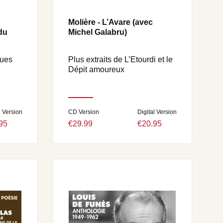
Molière - L’Avare (avec
du
Michel Galabru)
ques
Plus extraits de L’Etourdi et le
Dépit amoureux
l Version
CD Version
Digital Version
95
€29.99
€20.95