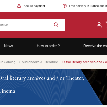
Secure payment
Free delivery in France and i
News
How to order ?
Receive the ca
ur Catalog
Audiobooks & Literature
Oral literary archives and /
Oral literary archives and / or Theater,
Cinema