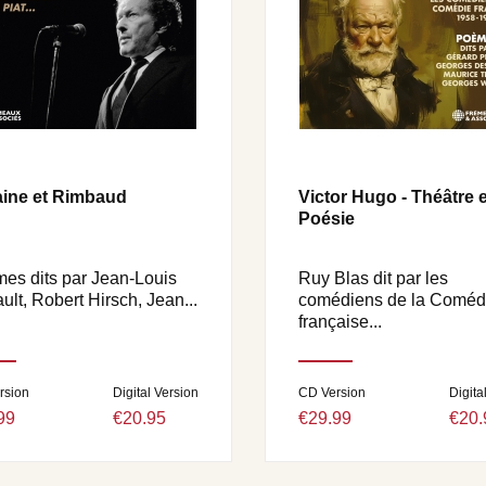
aine et Rimbaud
Victor Hugo - Théâtre e
Poésie
es dits par Jean-Louis
Ruy Blas dit par les
ult, Robert Hirsch, Jean...
comédiens de la Coméd
française...
rsion
Digital Version
CD Version
Digita
99
€20.95
€29.99
€20.