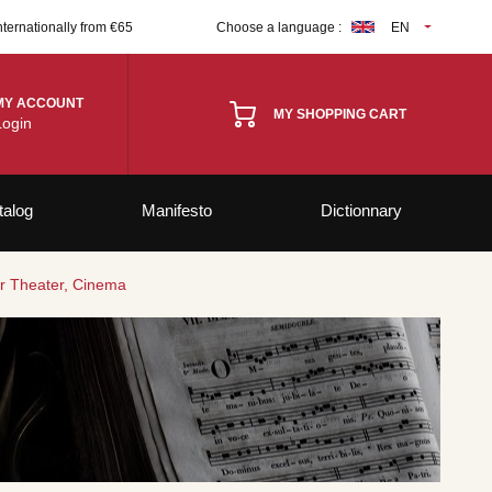
nternationally from €65
Choose a language :
EN
MY ACCOUNT
MY SHOPPING CART
Login
talog
Manifesto
Dictionnary
 or Theater, Cinema