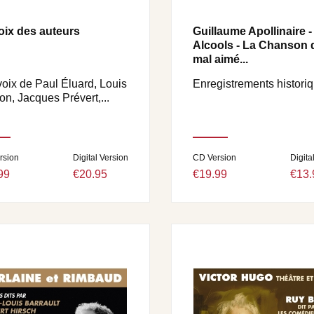
oix des auteurs
Guillaume Apollinaire -
Alcools - La Chanson 
mal aimé...
voix de Paul Éluard, Louis
Enregistrements histori
on, Jacques Prévert,...
rsion
Digital Version
CD Version
Digita
99
€20.95
€19.99
€13.