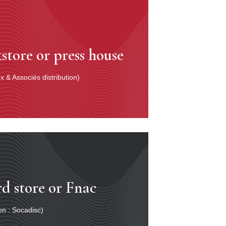
store or press house
 & Associés distribution)
rd store or Fnac
ion : Socadisc)