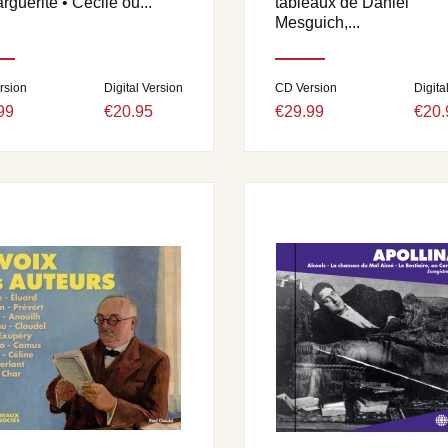
rguerite • Cécile ou...
tableaux de Daniel
Mesguich,...
rsion
Digital Version
CD Version
Digita
99
€20.95
€29.99
€20.