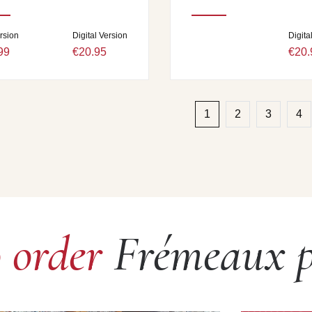
rsion
Digital Version
Digita
99
€20.95
€20.
1
2
3
4
o order
Frémeaux p