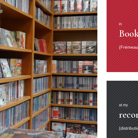
in
Book
(Frémeaux
at my
reco
(distribut