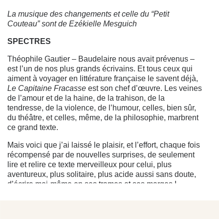
La musique des changements et celle du “Petit
Couteau” sont de Ezékielle Mesguich
SPECTRES
Théophile Gautier – Baudelaire nous avait prévenus –
est l’un de nos plus grands écrivains. Et tous ceux qui
aiment à voyager en littérature française le savent déjà,
Le Capitaine Fracasse
est son chef d’œuvre. Les veines
de l’amour et de la haine, de la trahison, de la
tendresse, de la violence, de l’humour, celles, bien sûr,
du théâtre, et celles, même, de la philosophie, marbrent
ce grand texte.
Mais voici que j’ai laissé le plaisir, et l’effort, chaque fois
récompensé par de nouvelles surprises, de seulement
lire et relire ce texte merveilleux pour celui, plus
aventureux, plus solitaire, plus acide aussi sans doute,
d’écrire moi-même en ses trames et ses marges !…
Et que j’ai voulu, infidèle, que le spectre qui lentement
se profilait dans l’encre et la brume, et qui, visible enfin,