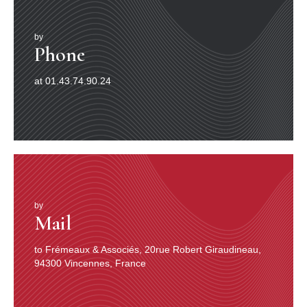
(et, pour cela, changeant chaque fois radicalement de
voix) –, je « lis/joue », sous l’oreille attentive de Claude
Colombini, tous les personnages de
Fracasse.
by
Phone
Même si, à la fin, l’enregistrement me parut, disons,
satisfaisant, et montrait même, peut-être, allez, quelque
at 01.43.74.90.24
« virtuosité » d’acteur (mais peut-être aussi,
précisément,
parce qu’
il risquait de ne montrer
que
cela), je proposai alors à Claude – pour que cet
enregistrement soit « du théâtre », pour qu’il ne se
contente pas d’
indiquer
les répliques des «
personnages », leurs « actions » ou, comme on dit, les «
situations », mais qu’il les
manifeste,
qu’il plonge dans
leur épaisseur, dans l’encre même des mots, voire dans
l’abyme des blancs qui séparent ces mots sur la page
(le fameux
silence
du théâtre) –, je proposai alors à
by
Mail
Claude, donc, de nous adjoindre après coup les
services et le talent d’un grand amoureux du son de
mes amis, Maxime Richelme. Elle accepta.
to Frémeaux & Associés, 20rue Robert Giraudineau,
94300 Vincennes, France
Et voici que Maxime et moi, durant deux trop longues
années (eh oui : quand il était libre, je ne l’étais pas,
quand je l’étais, lui non, et nous ne parvenions, hélas, à