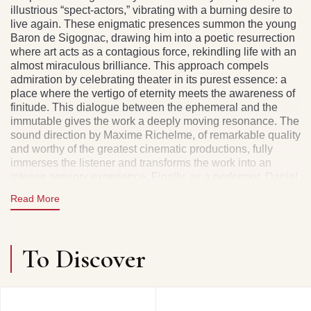
illustrious “spect-actors,” vibrating with a burning desire to
live again. These enigmatic presences summon the young
Baron de Sigognac, drawing him into a poetic resurrection
where art acts as a contagious force, rekindling life with an
almost miraculous brilliance. This approach compels
admiration by celebrating theater in its purest essence: a
place where the vertigo of eternity meets the awareness of
finitude. This dialogue between the ephemeral and the
immutable gives the work a deeply moving resonance. The
sound direction by Maxime Richelme, of remarkable quality
and worthy of the greatest cinematic productions, fully
immerses the listener and transforms the work into an
intense sensory experience. Finally, as a performer, Daniel
Mesguich displays extraordinary virtuosity, embodying with
Read More
rare intensity all the figures of the play. He delivers here a
masterful performance, at once inhabited, generous, and
profoundly inspired.
Claude COLOMBINI FRÉMEAUX
To Discover
CD1 - TABLEAUX I À III : PREMIER AVANT-PROPOS •