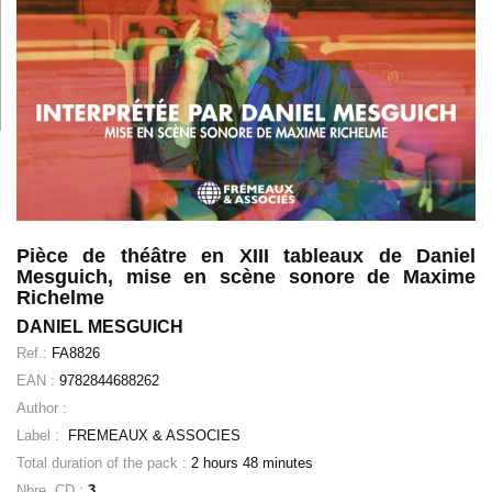
Pièce de théâtre en XIII tableaux de Daniel
Mesguich, mise en scène sonore de Maxime
Richelme
DANIEL MESGUICH
Ref.:
FA8826
EAN :
9782844688262
Author :
Label :
FREMEAUX & ASSOCIES
Total duration of the pack :
2 hours 48 minutes
Nbre. CD :
3