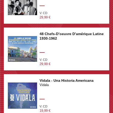
QUIERE TRIO SEIBANO • ZINGARA MARIO GENNARI
FILHO • BERMUDA’S STILL PARADISE THE TALBOT
V. CD
BROTHERS • GIVE AN UGLY WOMAN MATRIMONY
29,99 €
THE TALBOT BROTHERS • COME CLOSER TO ME
(ACERCA-TE MAS) DICK CONTINO • SWEET AND
GENTLE (ME LO DIJO ADELA) DICK CONTINO • ADIOS
48 Chefs-D’oeuvre D’amérique Latine
ART VAN DAMME QUINTET.
1930-1962
V. CD
29,99 €
Vidala - Una Historia Americana
Vidala
V. CD
19,99 €