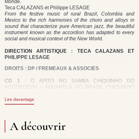
Monde.
Teca CALAZANS et Philippe LESAGE
From the festive music of rural Brazil, Colombia and
Mexico to the rich harmonies of the choro and alloys in
sound that characterize pure American jazz, the beautiful
instrument known as the accordion has adapted to every
social and musical context of the New World.
DIRECTION ARTISTIQUE : TECA CALAZANS ET
PHILIPPE LESAGE
DROITS : DP / FREMEAUX & ASSOCIES
CD 1
: O APITO NO SAMBA CHIQUINHO DO
ACCORDEON • AQUARELA DO BRASIL CHIQUINHO
DO ACCORDEON • ALVORADA CHIQUINHO DO
ACCORDEON • VIRA E MEXE LUIZ GONZAGA •
Lire davantage
CARIOQUINHA NO FLAMENGO SIVUCA • TICO TICO
NO FUBÁ SIVUCA • BRASILEIRINHO CHIQUINHO DO
ACCORDEON • APANHEI-TE CAVAQUINHO SIVUCA •
A découvrir
DEIXA O BREQUE PRA MIM SIVUCA • DELICADO
CHIQUINHO DO ACCORDEON • SEMPRE SIVUCA •
COMIGO É ASSIM JOÃO DONATO • NA CADÊNCIA DO