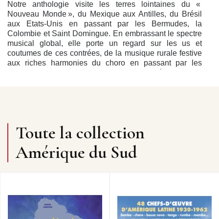
Notre anthologie visite les terres lointaines du «
Nouveau Monde », du Mexique aux Antilles, du Brésil
aux Etats-Unis en passant par les Bermudes, la
Colombie et Saint Domingue. En embrassant le spectre
musical global, elle porte un regard sur les us et
coutumes de ces contrées, de la musique rurale festive
aux riches harmonies du choro en passant par les
alliages sonores d’un pur jazz nord-américain. Soit
l’accordéon en majesté afin de prendre la mesure de
toutes les dimensions qui font les caractéristiques de ce
bel instrument à vent qui peut s’aventurer en pur soliste
en tout contexte social ou musical, dans les dimensions
mélodiques, harmoniques et rythmiques.
Toute la collection
Précisons que nous avons volontairement écarté les
accents du bandonéon, instrument cousin mais très
Amérique du Sud
phagocyté par le tango argentin d’autant qu’il existe
déjà, dans le catalogue Frémeaux, l’anthologie Nuevo
Tango(FA5440) qui illustre la dimension purement
instrumentale du genre avec des enregistrements
majeurs d’Anibal Troilo, d’Astor Piazzolla et du Quinteto
Real. Nous avons aussi volontairement exclu tout ce qui
relie l’accordéon à la Louisiane car il y a là un monde