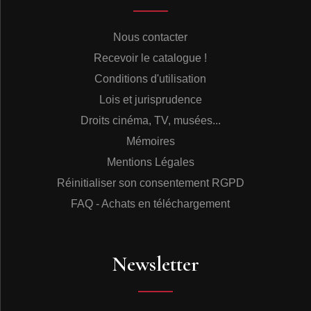
crédité comme étant l’accordéoniste, cela mériterait
pour le moins confirmation ; Chichito Villa semble tenir
l’accordéon au sein du Trio Seibano dans les
Nous contacter
enregistrements que nous proposons et auprès du
Recevoir le catalogue !
saxophoniste Nemours Jean Baptiste, qui est considéré
comme le créateur du « compas » haïtien, c’est Richard
Conditions d'utilisation
Duroseau qui offre les solos d’accordéon alors que
Lois et jurisprudence
Cromwell « Mandy » Mandres lui officie auprès de ses
cousins les Talbot Brothers. Angel Viloria est bien celui
Droits cinéma, TV, musées...
qui imposera, de 1950 à 1953, le merengue en
Mémoires
République Dominicaine et jusqu’en Colombie et aux
Etats-Unis. Assis sur un trio de base composé de
Mentions Légales
l’accordéon, du tambura (double tambour à peau de
Réinitialiser son consentement RGPD
chèvre) et de la guïra (instrument de percussion de
forme cylindrique joué avec un frottoir), le genre « perico
FAQ - Achats en téléchargement
ripião » (perroquet déchiré ) est né dans les plaines
centrales du Cibao de la République Dominicaine et il
innerve ce qui deviendra le merengue. Si le groupe
d’Angel Viloria se présente comme «conjunto tipico
Newsletter
cibaeno », c’est pour faire référence au « perico ripião »,
la forme folklorique fondatrice. A notre connaissance, il
n’y a pas d’accordéon dans les enregistrements réalisés
en Jamaïque. Le Conjunto Madrigal mexicain cousine la