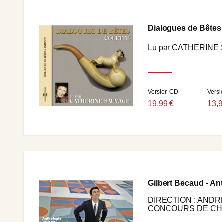
ORCHESTRE MICHEL LEGRAND : 5. GRAND’PAPA LABO
FILLE DE LONDRES (1953) • 8. L’ILE SAINT-LOUIS •
CLOUS (DU FILM “L’ESCLAVE”), 1953 • 11. PARIS-CANA
Dialogues de Bêtes 
DISAIS…, 1953 • 13. IL N’Y A PAS D’AMOUR HEUREUX
L’HOMME, 1954 • 16. MON P’TIT VOYOU, 1954 • 17
Lu par CATHERINE
UNE TROMPETTE DE CAVALERIE, 1954 • 19. JOHNNY,
PAUVRE, 1954.
Version CD
Vers
CD2
19,99 €
13,
ORCHESTRE MICHEL LEGRAND : 1. METS DEUX THU
D’ANANAR, 1954 • 3. NOUS LES FILLES, 1954 • 4. O
6. MON COEUR QUI BATTAIT, 1955 • 7. QUAND LES 
VALSE DES LILAS, 1955 • 9. LE GUINCHE, 1956 • 10
RUTEBEUF, 1956 • 12. LA FORTUNE, 1956 - ORCHEST
COMME DANS LA HAUTE, 1958 • 15. LA VIE, 1958 •
: 17. LA BELLE AMOUR, 1959 • 18. LA MAFFIA, 1959 •
Gilbert Becaud - An
DIRECTION : AND
CONCOURS DE CHA