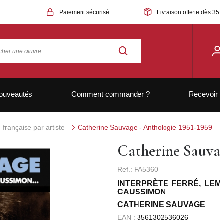
Paiement sécurisé
Livraison offerte dès 35
ouveautés
Comment commander ?
Recevoir 
française par artiste
Catherine Sauvage - Anthologie 1951-1959
Catherine Sauva
Ref.: FA5360
INTERPRÈTE FERRÉ, LE
CAUSSIMON
CATHERINE SAUVAGE
EAN :
3561302536026