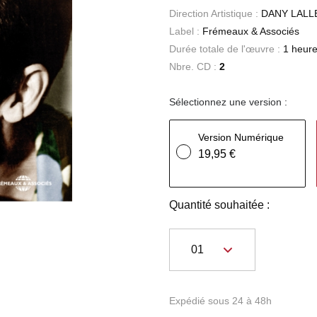
Direction Artistique :
DANY LAL
Label :
Frémeaux & Associés
Durée totale de l'œuvre :
1 heure
Nbre. CD :
2
Sélectionnez une version :
Version Numérique
19,95 €
Quantité souhaitée :
Expédié sous 24 à 48h