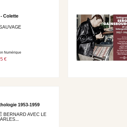
UREUR (1952) • 6. MONSIEUR WILLIAM (1952) • 7. LA
 9. LA OMPLAINTE DES INFIDÈLES, 1953 • 10. ET DES
ILLE (1953) • 12. TOI QUI DISAIS, QUI DISAIS, QUI
- Colette
, 1953 • 14. LE SOUDARD (MON AMI, MON AMI), 1953 • 15.
. LES AMOUREUX DU HAVRE, 1954 • 18. VARIATIONS POUR
 SAUVAGE
 TU N’ES PAS UN ANGE, 1954 • 20. LE PIANO DU
ion Numérique
95 €
NES DANS L’BASTRINGUE, 1954 • 2. GRAINE
Ù SONT-ILS DONC ?, 1955 • 5. C’EST À HAMBOURG, 1955 •
PETITS SERONT VENDUS (LE TAPIS VOLANT), 1955 • 8. LA
. LE TEMPS DU PLASTIQUE, 1956 • 11. PAUVRE
RE FRANCK AUSSMAN : 13. LA ZIZIQUE, 1958 • 14.
 16. JAVA PARTOUT, 1958 - ORCHESTRE ALAIN GORAGUER
 19. LA POISSE, 1959 • 20. LE TEMPS DU TANGO, 1959
thologie 1953-1959
RÉ BERNARD AVEC LE
RLES...