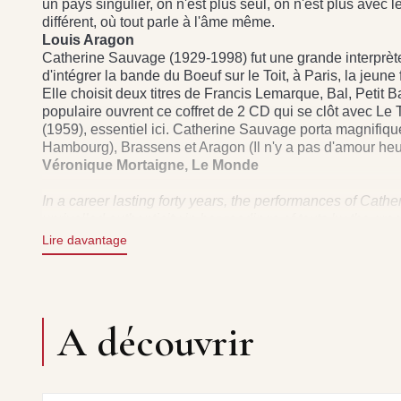
un pays singulier, on n'est plus seul, on n'est plus avec
différent, où tout parle à l'âme même.
Louis Aragon
Catherine Sauvage (1929-1998) fut une grande interprète -
d'intégrer la bande du Boeuf sur le Toit, à Paris, la jeun
Elle choisit deux titres de Francis Lemarque, Bal, Petit B
populaire ouvrent ce coffret de 2 CD qui se clôt avec 
(1959), essentiel ici. Catherine Sauvage porta magnifiqu
Hambourg), Brassens et Aragon (Il n'y a pas d'amour heu
Véronique Mortaigne, Le Monde
In a career lasting forty years, the performances of Cat
unrivalled authenticity in her readings of texts by the 
from the early career of the singer they called “La Voix F
Lire davantage
great poet and essayist Louis Aragon, Catherine Sauvage 
full meaning… With these phrases which bring you to a st
[…] here we're really called into a different universe, whe
DIRECTION : DANY LALLEMAND
A découvrir
DROITS : FREMEAUX & ASSOCIES
CD1
ACC. ENSEMBLE TONY BELL DE RADIO GENÈVE : 1. BA
ARMAND JOUE DU VIOLON, 1951 - ORCHESTRE ANDRÉ