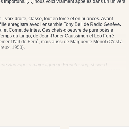
 les importuns. […] nous voici vraiment appelés dans un univers
 voix droite, classe, tout en force et en nuances. Avant
e fille enregistra avec l'ensemble Tony Bell de Radio Genève.
al et Cornet de frites. Ces chefs-d'oeuvre de pure poésie
Le Temps du tango, de Jean-Roger Caussimon et Léo Ferré
ement l'art de Ferré, mais aussi de Marguerite Monot (C'est à
reux, 1953).
herine Sauvage, a major figure in French song, showed
greatest French poets. Dany Lallemand has here chosen songs
erré”, and all of these were unavoidable hits. According to the
was: “Suddenly, a voice, like a gift, with each word taking on
range country, you’re no longer alone, no longer an intruder
re everything speaks to the soul itself.
L, PETIT BAL, 1951 • 2. CORNET DE FRITES, 1951 • 3.
 GRASSI : 4. LE CHEVALIER DE PARIS, 1951 -