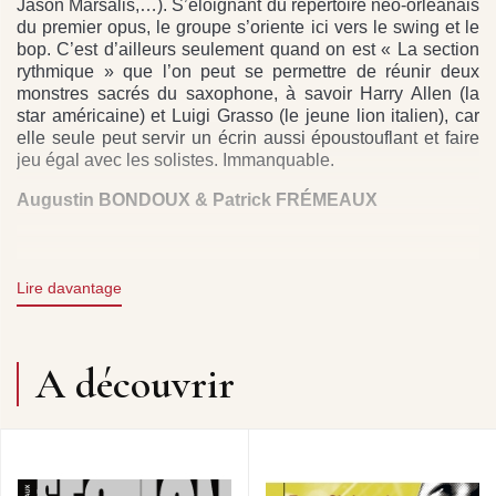
Jason Marsalis,…). S’éloignant du répertoire néo-orléanais
du premier opus, le groupe s’oriente ici vers le swing et le
bop. C’est d’ailleurs seulement quand on est « La section
rythmique » que l’on peut se permettre de réunir deux
monstres sacrés du saxophone, à savoir Harry Allen (la
star américaine) et Luigi Grasso (le jeune lion italien), car
elle seule peut servir un écrin aussi époustouflant et faire
jeu égal avec les solistes. Immanquable.
Augustin BONDOUX & Patrick FRÉMEAUX
PRODUCTION : LA SECTION RYTHMIQUE
Lire davantage
LICENCIE A FREMEAUX & ASSOCIES
DROITS : FREMEAUX & ASSOCIES
A découvrir
At last, they’re back! La Section Rythmique, the fabulous
group whose stars were always behind the scenes, namely
David Blenkhorn, Guillaume Nouaux and Sebastien
Girardot. Catapulted to the front of the stage with the