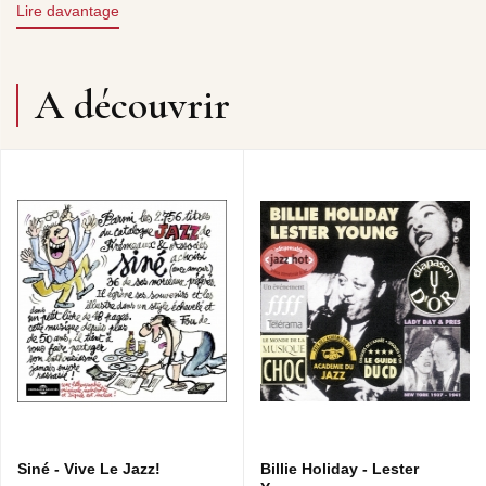
Lire davantage
LOUIS ARMSTRONG & HIS HOT FIVE : WEST END
A découvrir
BLUES (J. OLIVER) • KING OLIVER'S CREOLE JAZZ
BAND : DIPPER MOUTH BLUES (J. OLIVER ET L.
ARMSTRONG) • BESSIE SMITH : BACK WATER BLUES
(B. SMITH) • JAMES P. JOHNSON : CAROLINA SHOUT
(J. P. JOHNSON) • SIDNEY BECHET WITH TOMMY
LADNIER & HIS ORCHESTRA : REALLY THE BLUES (M.
MEZZROW) • JELLY ROLL MORTON'S RED HOT
PEPPERS : ORIGINAL JELLY ROLL BLUES (F.
MORTON) • FLETCHER HENDERSON & HIS
ORCHESTRA : NEW KING PORTER STOMP (F.
HENDERSON, D'APRÈS F. MORTON) • BIX
BEIDERBECKE WITH FRANK TRUMBAUER & HIS
ORCHESTRA : SINGIN' THE BLUES (C. CONRAD / J. R.
ROBINSON) • JACK TEAGARDEN, PEE WEE RUSSEL
WITH BUD FREEMAN & HIS FAMOUS CHICAGOANS :
JACK HITS THE ROAD (D. BOWMAN) • EARL HINES :
FIFTY-SEVEN VARIETIES (E. HINES) • FATS WALLER &
Siné - Vive Le Jazz!
Billie Holiday - Lester
HIS RHYTHM : I'M GONNA SIT RIGHT DOWN AND