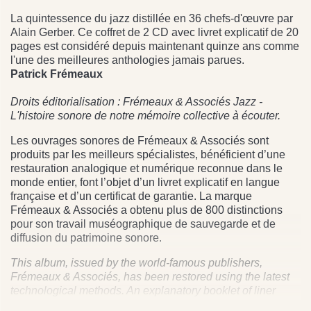
La quintessence du jazz distillée en 36 chefs-d'œuvre par
Alain Gerber. Ce coffret de 2 CD avec livret explicatif de 20
pages est considéré depuis maintenant quinze ans comme
l'une des meilleures anthologies jamais parues.
Patrick Frémeaux
Droits éditorialisation : Frémeaux & Associés Jazz -
L'histoire sonore de notre mémoire collective à écouter.
Les ouvrages sonores de Frémeaux & Associés sont
produits par les meilleurs spécialistes, bénéficient d’une
restauration analogique et numérique reconnue dans le
monde entier, font l’objet d’un livret explicatif en langue
française et d’un certificat de garantie. La marque
Frémeaux & Associés a obtenu plus de 800 distinctions
pour son travail muséographique de sauvegarde et de
diffusion du patrimoine sonore.
This album, issued by the world-famous publishers,
Frémeaux & Associés, has been restored using the latest
technological methods. An explanatory booklet of liner
notes in English and a guarantee are included.