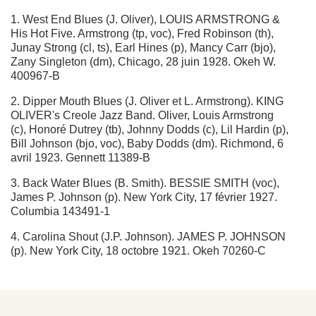
1. West End Blues (J. Oliver), LOUIS ARMSTRONG &
His Hot Five. Armstrong (tp, voc), Fred Robinson (th),
Junay Strong (cl, ts), Earl Hines (p), Mancy Carr (bjo),
Zany Singleton (dm), Chicago, 28 juin 1928. Okeh W.
400967-B
2. Dipper Mouth Blues (J. Oliver et L. Armstrong). KING
OLIVER's Creole Jazz Band. Oliver, Louis Armstrong
(c), Honoré Dutrey (tb), Johnny Dodds (c), Lil Hardin (p),
Bill Johnson (bjo, voc), Baby Dodds (dm). Richmond, 6
avril 1923. Gennett 11389-B
3. Back Water Blues (B. Smith). BESSIE SMITH (voc),
James P. Johnson (p). New York City, 17 février 1927.
Columbia 143491-1
4. Carolina Shout (J.P. Johnson). JAMES P. JOHNSON
(p). New York City, 18 octobre 1921. Okeh 70260-C
5. Really The Blues (M. Mezzrow). SIDNEY BECHET
with Tommy Ladnier & his Orchestra, Ladnier (tp),
Bechet (d, ss), Milton "Mezz" Mezzrow (d), Cliff Jackson