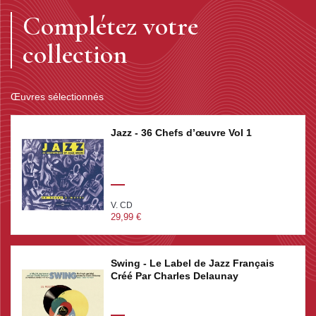
DURHAM).
Complétez votre
collection
Œuvres sélectionnés
Jazz - 36 Chefs d’œuvre Vol 1
V. CD
29,99 €
Swing - Le Label de Jazz Français
Créé Par Charles Delaunay