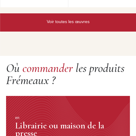
Buckner, Dan Groom (as) Joe Thomas (h), Edwin Wilc
(p). Al Norris (g), Moses Allen (b). Jimmy Crawford (d)
New York City, 3r 1999 Vocation Okeh 23906-1
Voir toutes les œuvres
17. Minor Swing (D. Reinhardt et S. Grappelly).
DJANGO REINHARDT STEPHANE GRAPPELLY
(erbographe d'époque) avec le Quintette do Hot Chib de
France Reinhardt (), Grappelly (vi), Joseph Reinhard,
gine Ves (g), Louis Vola (b) Paris, 25 novembre 1957.
Swing OLA 1990-1
Où
commander
les produits
18. Solid Old Man (R. Stewart, B. Taylor, B. Bigand)
REX STEWART & his Feotwarmors, with BARNEY
Frémeaux ?
BIGARD, Stewa (c), Bigard (cl, dm), Django Reinhardt
(g), Bally Taylor (b). Parts, Saril 1939 S 00W 67-1
en
DISQUE 2
Librairie ou maison de la
presse
1. Ko-Ko (D. Ellington) DUKE ELLINGTON & his