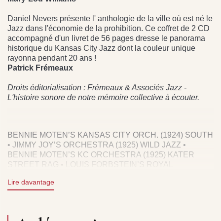
Daniel Nevers présente l' anthologie de la ville où est né le
Jazz dans l'économie de la prohibition. Ce coffret de 2 CD
accompagné d'un livret de 56 pages dresse le panorama
historique du Kansas City Jazz dont la couleur unique
rayonna pendant 20 ans !
Patrick Frémeaux
Droits éditorialisation : Frémeaux & Associés Jazz -
L'histoire sonore de notre mémoire collective à écouter.
BENNIE MOTEN’S KANSAS CITY ORCH. (1924) SOUTH
• JIMMY JOY’S ORCHESTRA (1925) WILD JAZZ •
BENNIE MOTEN’S KC ORCHESTRA (1925) KATER
STREET RAG • LOUIS FORBSTEIN’S ROYAL
SYNCOPATORS (1925) DOWN AND OUT BLUES •
Lire davantage
LOUIS FORBSTEIN’S ROYAL SYNCOPATORS (1925)
THAT’ALL THERE IS • JEANETTE & HER SYNCO
JAZZERS (1927) WHAT’S THAT THING • JOHNNY
WILLIAMS’ SYNCO JAZZERS (1927) NOW, CUT LOOSE