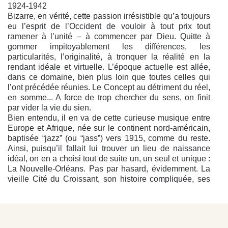
1924-1942
Bizarre, en vérité, cette passion irrésistible qu’a toujours
eu l’esprit de l’Occident de vouloir à tout prix tout
ramener à l’unité – à commencer par Dieu. Quitte à
gommer impitoyablement les différences, les
particularités, l’originalité, à tronquer la réalité en la
rendant idéale et virtuelle. L’époque actuelle est allée,
dans ce domaine, bien plus loin que toutes celles qui
l’ont précédée réunies. Le Concept au détriment du réel,
en somme... A force de trop chercher du sens, on finit
par vider la vie du sien.
Bien entendu, il en va de cette curieuse musique entre
Europe et Afrique, née sur le continent nord-américain,
baptisée “jazz” (ou “jass”) vers 1915, comme du reste.
Ainsi, puisqu’il fallait lui trouver un lieu de naissance
idéal, on en a choisi tout de suite un, un seul et unique :
La Nouvelle-Orléans. Pas par hasard, évidemment. La
vieille Cité du Croissant, son histoire compliquée, ses
brassages de populations venues de partout, son
romantisme, ses mystères en faisaient d’emblée le
berceau rêvé du plus important chambardement musical
du siècle. Il est vrai qu’au départ, nombre d’étoiles de