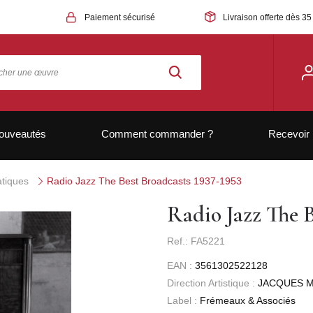
Paiement sécurisé
Livraison offerte dès 35
ouveautés
Comment commander ?
Recevoir 
tiques
Radio Jazz The Best Broadcasts 1937-1953
Radio Jazz The B
Ref.: FA5221
EAN :
3561302522128
Direction Artistique :
JACQUES 
Label :
Frémeaux & Associés