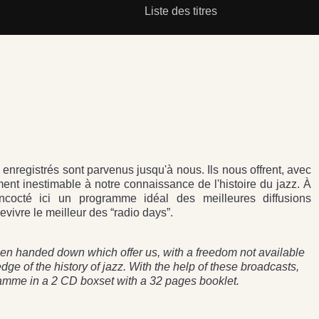
Liste des titres
nregistrés sont parvenus jusqu'à nous. Ils nous offrent, avec
ent inestimable à notre connaissance de l'histoire du jazz. À
cocté ici un programme idéal des meilleures diffusions
vivre le meilleur des “radio days”.
en handed down which offer us, with a freedom not available
dge of the history of jazz. With the help of these broadcasts,
ramme in a 2 CD boxset with a 32 pages booklet.