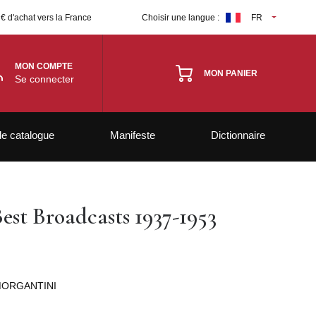
 € d'achat vers la France
Choisir une langue :
FR
MON COMPTE
MON PANIER
Se connecter
le catalogue
Manifeste
Dictionnaire
est Broadcasts 1937-1953
MORGANTINI