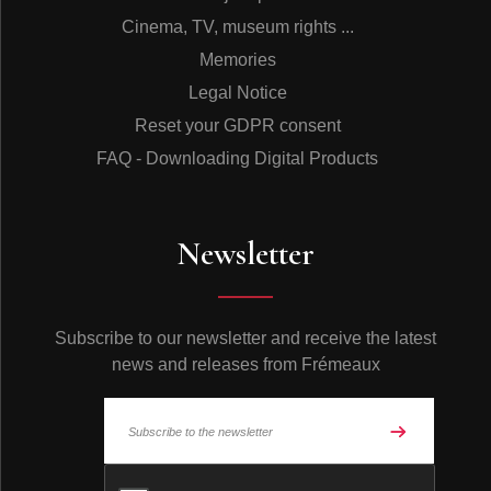
Cinema, TV, museum rights ...
Memories
LES TITRES SÉLECTIONNÉS DANS LE PREMIER
CD
Legal Notice
Tout d’abord, en provenance du Cotton Club de New
Reset your GDPR consent
York,
Louis Armstrong
et son grand orchestre de 1940.
Sur un arrangement du saxo Joe Garland, Keep The
FAQ - Downloading Digital Products
Rhythm Going est un instrumental montrant bien la
qualité de la formation de Louis avec Big Sid Catlett à la
batterie. Curiosité, le trompettiste Henry “Red“ Allen qui
faisait partie de la section des trompettes a droit
Newsletter
exceptionnellement à un solo avant celui du clarinettiste
Bingie Madison, puis l’arrivée triomphale de Louis. On
prend Lazy River en cours de route, car le morceau
avait commencé au moment où les ingénieurs
Subscribe to our newsletter and receive the latest
changeaient de disques, sur vocal émouvant de
news and releases from Frémeaux
Satchmo avec quelques passages en scat réjouissants
et on termine avec sa trompette rayonnante ! Au cours
de sa composition Struttin’ With Some Barbecue, Louis
expose le thème suivi de la clarinette de Madison et
d’un bon solo de saxo-alto de Charlie Holmes, puis
© Frémeaux 2026 - All rights reserved
Louis développe avec maîtrise, puissance et sérénité un