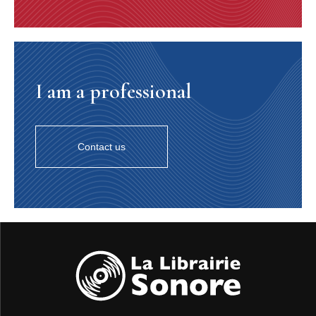
bien y avoir sur le vaste territoire des Etats-Unis des
joyaux qui sont restés confidentiels, soit oubliés dans
quelque coin, garage ou grenier, soit, pour d’autres,
gardés jalousement par des collectionneurs peu
désireux de partager ces merveilles avec tout le monde.
! S’il fallait démontrer l’utilité de ces retransmissions
I am a professional
radio, outre le plaisir immédiat procuré à l’auditeur, un
seul exemple suffirait, et quel exemple ! Le producteur et
promoteur de jazz John Hammond a découvert Count
Basie en 1936 tout simplement en écoutant sur le poste
Contact us
de sa voiture une émission d’une radio locale (W9XBY)
! C’était, émanant du Reno Club de Kansas City,
l’orchestre d’un nommé William Basie. Et John
Hammond a reconnu ne jamais avoir entendu un jazz
aussi exceptionnel ! Cela le décida à se rendre très vite
à Kansas City pour en entendre plus. Là, il prit Count
Basie et ses boys, ses Barons of Rhythm suivant
l’appellation officielle, sous son aile pour les propulser
via Chicago à New York et vers la renommée ! Ces
retransmissions de Kansas City n’étaient pas
enregistrées et c’est un éternel regret que de ne pouvoir
entendre avec Basie, les Lester Young, Herschel Evans,