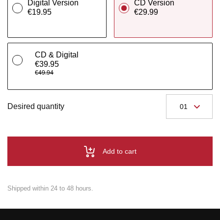
Digital Version
CD Version
€19.95
€29.99
CD & Digital
€39.95
€49.94
Desired quantity
Add to cart
Shipped within 24 to 48 hours.