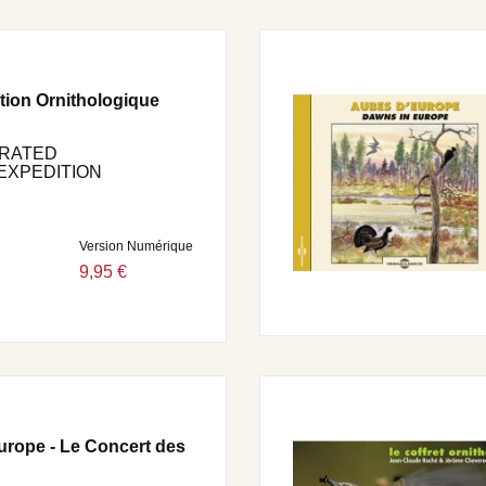
ration sonore sur CD, DVD, CD-Rom, Télévision, Cinéma,
utorisation et un devis gratuit peuvent être obtenus
65.24.22 ou par mail info@fremeaux.com) ou par courrier
dineau, 94300 Vincennes, France.
tion Ornithologique
TRATED
EXPEDITION
Version Numérique
9,95 €
urope - Le Concert des