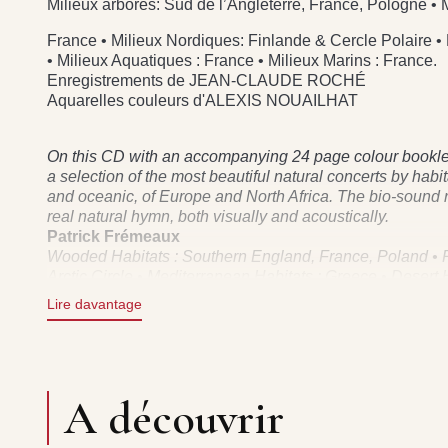
Milieux arborés: Sud de l’Angleterre, France, Pologne • 
France • Milieux Nordiques: Finlande & Cercle Polaire •
• Milieux Aquatiques : France • Milieux Marins : France.
Enregistrements de JEAN-CLAUDE ROCHÉ
Aquarelles couleurs d'ALEXIS NOUAILHAT
On this CD with an accompanying 24 page colour booklet
a selection of the most beautiful natural concerts by habi
and oceanic, of Europe and North Africa. The bio-sound rec
real natural hymn, both visually and acoustically.
Patrick Frémeaux
Wooded Habitats : Southern England, France, Poland • Ro
Arctic Circle • Mediterranean Habitats : Greece • Desert
Habitats : France.
Lire davantage
Droits audio FA688 Frémeaux & Associés (Tél 01 43 7
Sonothèque de la Librairie Sonore (Producteur initial 
par les plus grands audio-naturalistes : Sons et amb
A découvrir
environnement - Editeur sonore de la bioacoustique -
sound. Natural sound sceneries of écosystems, Voices