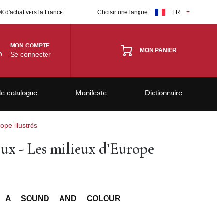
 € d'achat vers la France
Choisir une langue :
FR
MON COMPTE
MON PANIER
Se connecter
le catalogue
Manifeste
Dictionnaire
ope illustrés
ux - Les milieux d’Europe
- A SOUND AND COLOUR