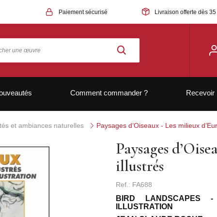
Paiement sécurisé
Livraison offerte dès 35
ouveautés
Comment commander ?
Recevoir 
ités et ambiances naturelles
Paysages d’Oiseaux - Les milieux d’Eur
Paysages d’Oisea
illustrés
Ref.: FA688
BIRD LANDSCAPES 
ILLUSTRATION