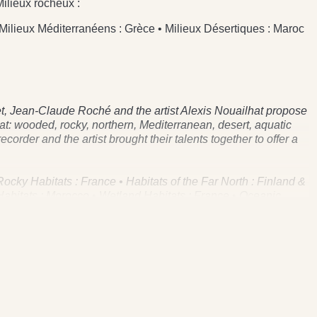
Milieux rocheux :
 Milieux Méditerranéens : Grèce • Milieux Désertiques : Maroc
, Jean-Claude Roché and the artist Alexis Nouailhat propose
tat: wooded, rocky, northern, Mediterranean, desert, aquatic
order and the artist brought their talents together to offer a
cky Habitats : France • Habitats of the Far North : Finland &
 Habitats : Morocco • Wetland Habitats : France • Oceanic
4 90 24 – Fax : 01 43 65 24 22 – info@fremeaux.com) - La
: Sittelle) / Ecouter les chants d'oiseaux sur CD enregistré
iances naturelles des écosystèmes - Sons de la nature -
 Stéreo and digital recording of the natural landscape
 of the Wild Life. Les droits de cet enregistrement sont