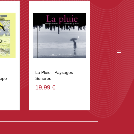
=
-
La Pluie - Paysages
rope
Sonores
19,99 €