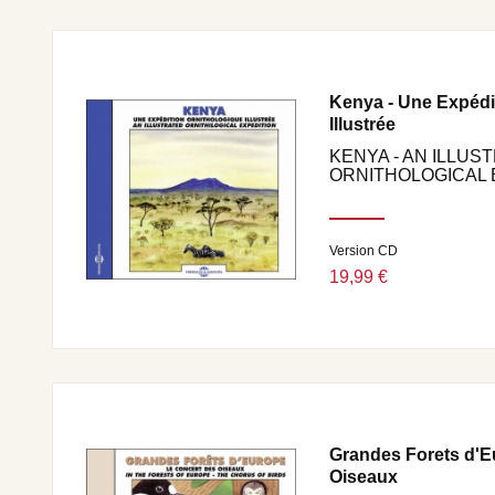
protégés par la loi. Pour toute exploitation d’illust
Sites internet, scénographies (théâtre, musées…), l’a
auprès de Frémeaux & Associés – (fax : +33 (0)1 43.
auprés de Frémeaux & Associés, 20 rue Robert Girau
Kenya - Une Expédi
Illustrée
KENYA - AN ILLUS
ORNITHOLOGICAL 
Version CD
19,99 €
Grandes Forets d'E
Oiseaux