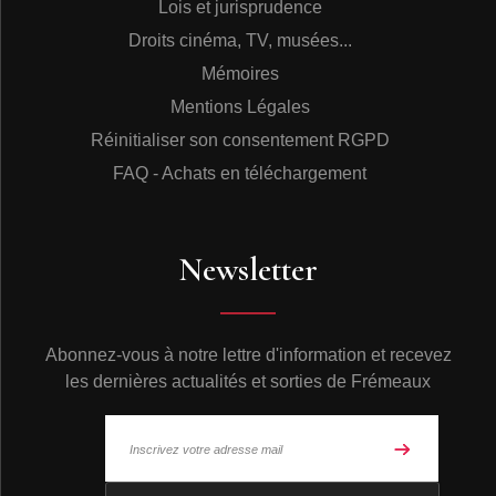
Lois et jurisprudence
Droits cinéma, TV, musées...
Au cœur de l’Isère, entre Lyon et Grenoble ou Saint-
Marcellin et Voiron, le pays Antonin étale ses collines et
Mémoires
forêts à quelques distances des premières falaises du
Mentions Légales
Vercors. Le massif forestier de Chambaran recouvre les
hauteurs autour de Roybon, Saint-Pierre de Bressieux
Réinitialiser son consentement RGPD
et Saint-Étienne de Saint-Geoir. Ce disque a été
FAQ - Achats en téléchargement
enregistré durant plusieurs séances espacées sur le
printemps et l’été 1990, mais toujours au même
emplacement, en bordure d’une grande clairière à
proximité du hameau de Brion. Les enregistrements ont
Newsletter
été réalisés sur un magnétophone de type R DAT
associé à deux microphones B.&K. 4006.
Une réalisation de Pierre Huguet
Abonnez-vous à notre lettre d'information et recevez
Textes écrits par Olivier Tostain
les dernières actualités et sorties de Frémeaux
Illustrations réalisées par Jean Chevallier (pour la
couverture) et Alexis Nouailhat (pour l’intérieur du livret)
Répertoire alphabétique des espèces audibles dans ce
© Frémeaux 2026 - Tous droits réservés