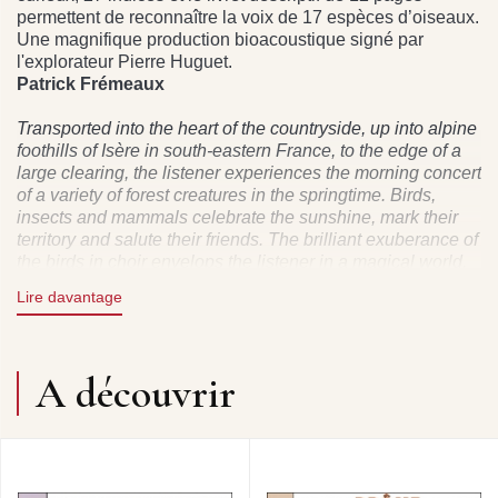
permettent de reconnaître la voix de 17 espèces d’oiseaux.
Une magnifique production bioacoustique signé par
l'explorateur Pierre Huguet.
Patrick Frémeaux
Transported into the heart of the countryside, up into alpine
foothills of Isère in south-eastern France, to the edge of a
large clearing, the listener experiences the morning concert
of a variety of forest creatures in the springtime. Birds,
insects and mammals celebrate the sunshine, mark their
territory and salute their friends. The brilliant exuberance of
the birds in choir envelops the listener in a magical world.
Lire davantage
Patrick Frémeaux
Droits : Frémeaux & Associés, anciennement Pithys
cédé à Groupe Frémeaux Colombini SAS.
A découvrir
Droits audio FA689 ex pithys cd10042 Frémeaux &
Associés (Tél 01 43 74 90 24 – Fax : 01 43 65 24 22 –
info@fremeaux.com) - La Sonothèque de la Librairie
Sonore (Producteur initial : Pithys) / Ecouter les chants