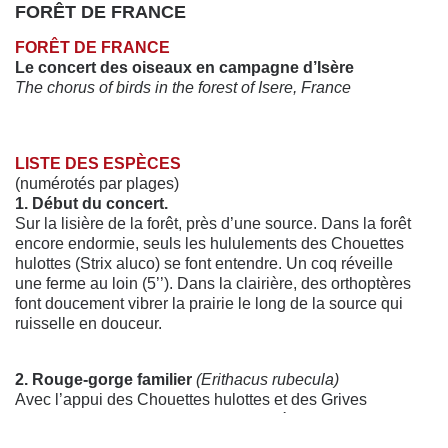
FORÊT DE FRANCE
FORÊT DE FRANCE
Le concert des oiseaux en campagne d’Isère
The chorus of birds in the forest of Isere, France
LISTE DES ESPÈCES
(numérotés par plages)
1. Début du concert.
Sur la lisière de la forêt, près d’une source. Dans la forêt
encore endormie, seuls les hululements des Chouettes
hulottes (Strix aluco) se font entendre. Un coq réveille
une ferme au loin (5’’). Dans la clairière, des orthoptères
font doucement vibrer la prairie le long de la source qui
ruisselle en douceur.
2. Rouge-gorge familier
(Erithacus rubecula)
Avec l’appui des Chouettes hulottes et des Grives
musiciennes, on assite lors des premières lueurs de
l’aube au mélange subtil des voix du jour et de la nuit.