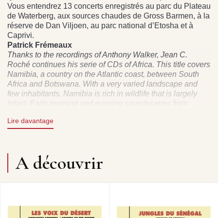
Vous entendrez 13 concerts enregistrés au parc du Plateau
de Waterberg, aux sources chaudes de Gross Barmen, à la
réserve de Dan Viljoen, au parc national d’Etosha et à
Caprivi.
Patrick Frémeaux
Thanks to the recordings of Anthony Walker, Jean C.
Roché continues his serie of CDs of Africa. This title covers
Namibia, a country on the Atlantic coast, between South
Africa and Botswana. With a very varied landscape and
few inhabitants, Namibia is rich in wildlife that is largely
intact. Early morning and evening soundscapes from
marvellous concerts where the strange rhythms, tones and
Lire davantage
melodies are somewhat surprising. Here are 13 concerts
recorded in Waterberg Plateau Park, at Gross-Barmen Hot
Springs, in Daan Viljoen Gamef Park, Etosha National
Park and Caprivi Game Park
A découvrir
.
Editeur de guides d'espèces, de paysages naturels, de
cultures humaines primitives proche des sons de la nature;
La Librairie Sonore - Frémeaux & Associés fédèrent tous
les labels phonographiques (Sittelle, Ceba, Pithys,