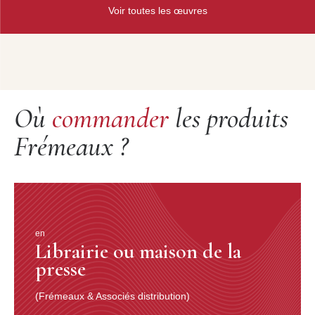
Voir toutes les œuvres
Où
commander
les produits
Frémeaux ?
en
Librairie ou maison de la
presse
(Frémeaux & Associés distribution)