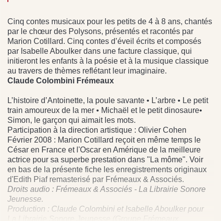
Cinq contes musicaux pour les petits de 4 à 8 ans, chantés
par le chœur des Polysons, présentés et racontés par
Marion Cotillard. Cinq contes d’éveil écrits et composés
par Isabelle Aboulker dans une facture classique, qui
initieront les enfants à la poésie et à la musique classique
au travers de thèmes reflétant leur imaginaire.
Claude Colombini Frémeaux
L’histoire d’Antoinette, la poule savante • L’arbre • Le petit
train amoureux de la mer • Michaël et le petit dinosaure•
Simon, le garçon qui aimait les mots.
Participation à la direction artistique : Olivier Cohen
Février 2008 : Marion Cotillard reçoit en même temps le
César en France et l'Oscar en Amérique de la meilleure
actrice pour sa superbe prestation dans "La môme". Voir
en bas de la présente fiche les enregistrements originaux
d'Edith Piaf remasterisé par Frémeaux & Associés.
Droits audio : Frémeaux & Associés - La Librairie Sonore
Jeunesse.
Production : Claude Colombini et Isabelle Aboulker pour
La Librairie Sonore Jeunesse (Groupe Frémeaux