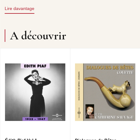
Colombini) en accord avec Marion Cotillard et Elisabeth
Lire davantage
Trigo pour le choeur des polysons.
A découvrir
L’histoire d’Antoinette, la poule savante • L’arbre • Le petit
train amoureux de la mer • Michaël et le petit dinosaure•
Simon, le garçon qui aimait les mots.