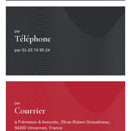
tour du monde. Depuis le succès, en 1982, de son
premier ouvrage, Les Surprises de l’enfer qui l’incita à
écrire presque exclusivement pour la voix, une vingtaine
d’œuvres lyriques figurent à son catalogue.
Entre 1992
et 1996, Isabelle Aboulker a composé plusieurs opéras
par
pour enfants dont Jongleurs dans la jungle, L’Opéra de
Téléphone
chiffon, Martin-Squelette et la musique de scène pour
Cinq Nô modernes de Mishima à l’amphithéâtre de
par 01.43.74.90.24
l’Opéra-Bastille.
Son importante production pour l’année
2004 la met de nouveau à l’honneur et la place dans les
tous premiers rangs de la création musicale
contemporaine. Un Renard à l’Opéra est créé pour le
jeune public à Limoges en mai 2004, son opéra Les
Enfants du Levant paraît en disque compact chez
Frémeaux & Associés (sortie prévue en octobre 2004) et
sera repris par Le Grand Théâtre de Genève en
décembre de la même année. Est également paru en
livre-disque (chez Gallimard), Douce et Barbe Bleue,
par
Courrier
conte opéra composé à la demande de la Maîtrise de
Radio France.
1999 est une année importante pour
Isabelle Aboulker. Son Oratorio L’Homme qui titubait
à Frémeaux & Associés, 20rue Robert Giraudineau,
dans la guerre, créé sous la direction d’Edmon Colomer
94300 Vincennes, France