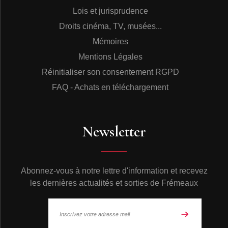
devant le développement du Chœur, l'association a
Lois et jurisprudence
décidé de créer un chœur préparatoire plus jeune pour
les enfants du quartier de 8 à 10 ans. Une trentaine de
Droits cinéma, TV, musées...
“petits polysons” se retrouvent une heure par semaine
Mémoires
pour travailler, toujours sous la direction d'Elisabeth
TRIGO. Ayant atteint rapidement une qualité vocale et
Mentions Légales
musicale étonnante, c'est ce jeune chœur qui interprète
Réinitialiser son consentement RGPD
les Contes musicaux pour les petits d'Isabelle
ABOULKER.
Les Editions Frémeaux & Associés sont
FAQ - Achats en téléchargement
heureux de proposer au grand public une nouvelle
oeuvre d’Isabelle Aboulker et de présenter le
remarquable travail du Chœur des Polysons, dont la
maîtrise et la qualité d’interprétation rendent hommage
Newsletter
mieux que ne saurait le faire tout discours, à
l’exemplarité du travail mené par Elisabeth TRIGO et
l’ensemble de l’association.
Abonnez-vous à notre lettre d'information et recevez
Remerciements :
Claude Colombini tient à remercier
tout particulièrement Isabelle Aboulker, Elisabeth Trigo,
les dernières actualités et sorties de Frémeaux
Vincent Lepoivre, Thierry Borgoltz, tous les enfants du
chœur et leurs parents.
Ecouter
C
inq contes musicaux pour les PETITS
(livre