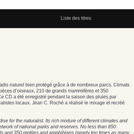
Liste des titres
radis naturel bien protégé grâce à de nombreux parcs. Climats
0 espèces d’oiseaux, 210 de grands mammifères et 350
Ce CD a été enregistré pendant la saison des pluies par
alistes locaux. Jean C. Roché a réalisé le mixage et recréé
e for the naturalist. Its rich mixture of different climates and
network of national parks and reserves. No less than 850
ls and 350 reptiles and amphibians (nearly ten times as many