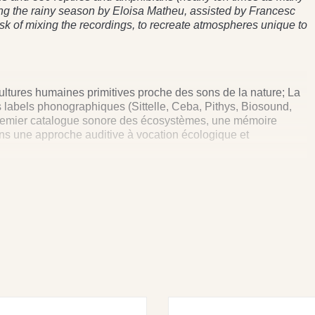
ing the rainy season by Eloisa Matheu, assisted by Francesc
sk of mixing the recordings, to recreate atmospheres unique to
ultures humaines primitives proche des sons de la nature; La
 labels phonographiques (Sittelle, Ceba, Pithys, Biosound,
 premier catalogue sonore des écosystèmes, une mémoire
ans une approche auditive à vocation écologique et
re (Producteur initial : Sittelle ou Ceba). Ecouter les
es des écosystèmes / Stéreo and digital recording of the
écosystems, Voices of the Wild Life.
 Pour toute exploitation d’illustration sonore sur CD, DVD, CD-
théâtre, musées…), l’autorisation et un devis gratuit peuvent
 (0)1 43.65.24.22 / mail : info@fremeaux.com