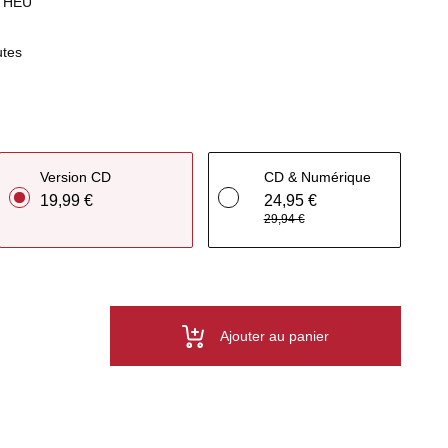
THEU
utes
Version CD
CD & Numérique
19,99 €
24,95 €
29,94 €
Ajouter au panier