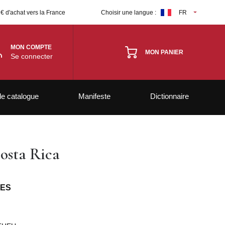
 € d'achat vers la France
Choisir une langue :
FR
MON COMPTE
MON PANIER
Se connecter
le catalogue
Manifeste
Dictionnaire
osta Rica
PES