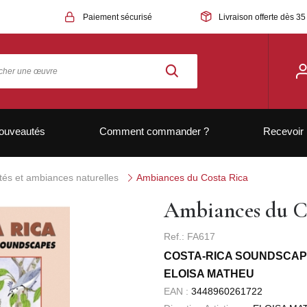
Paiement sécurisé
Livraison offerte dès 35
ouveautés
Comment commander ?
Recevoir 
ités et ambiances naturelles
Ambiances du Costa Rica
Ambiances du C
Ref.: FA617
COSTA-RICA SOUNDSCA
ELOISA MATHEU
EAN :
3448960261722