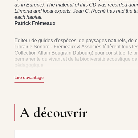
as in Europe). The material of this CD was recorded dur
Llimona and local experts. Jean C. Roché has had the ta
each habitat.
Patrick Frémeaux
Editeur de guides d'espèces, de paysages naturels, de c
Librairie Sonore - Frémeaux & Associés fédèrent tous les
Collection Allain Bougrain Dubourg) pour constituer le
permanente du vivant et de la biodiversité acoustique d
pédagogique.
Claude Colombini & Patrick Frémeaux
Lire davantage
Droits audio : Frémeaux & Associés - La Librairie Sono
chants d'oiseaux sur CD : Sons et ambiances naturell
natural landscape sound. Natural sound sceneries of 
A découvrir
Les droits de cet enregistrement sont protégés par la loi.
Rom, Télévision, Cinéma, Sites internet, scénographies (
être obtenus auprès de Frémeaux & Associés – fax : +33