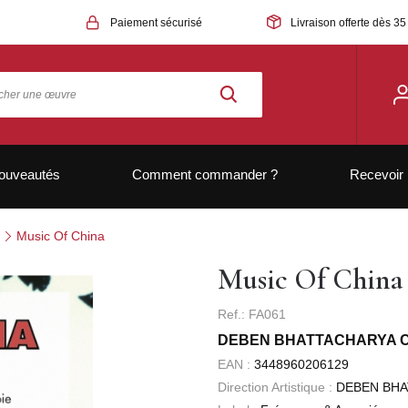
Paiement sécurisé
Livraison offerte dès 35
ouveautés
Comment commander ?
Recevoir 
Music Of China
Music Of China
Ref.: FA061
DEBEN BHATTACHARYA 
EAN :
3448960206129
Direction Artistique :
DEBEN BH