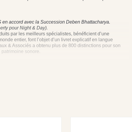
AS en accord avec la Succession Deben Bhattacharya.
erty pour Night & Day).
ts par les meilleurs spécialistes, bénéficient d’une
de entier, font l’objet d’un livret explicatif en langue
eaux & Associés a obtenu plus de 800 distinctions pour son
 patrimoine sonore.
eaux & Associés, has been restored using the latest
otes in English and a guarantee are included.
OWER • WALKING ALONG A STREET • A NIGHT BY A
MUSIC • SUZHOU INSTR. FACTORY ORCHESTRA • QIN •
 SUZHOU : ZHE JUAN SIGHED AT MIDNIGHT • A TOUCH
WELL CRIES • AN EPISODE FROM “LOVE STORIES OF
GHTER - HANGZHOU REGION : LIAN HUA LO - A STORY
Y KING - AN EPISODE FROM • JOURNEY TO THE WEST.