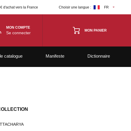
 € d'achat vers la France
Choisir une langue :
FR
MON COMPTE
MON PANIER
Se connecter
le catalogue
Manifeste
Dictionnaire
COLLECTION
ATTACHARYA