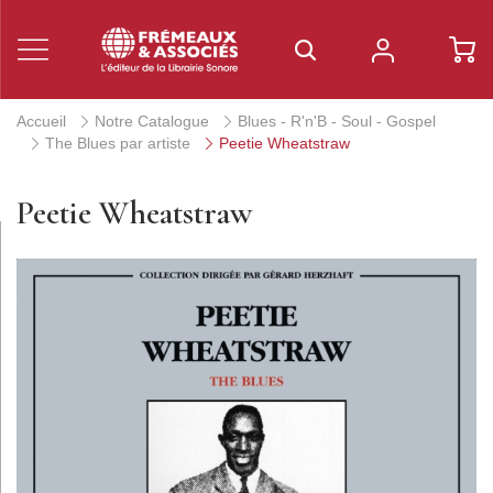
Accueil
Notre Catalogue
Blues - R'n'B - Soul - Gospel
The Blues par artiste
Peetie Wheatstraw
Peetie Wheatstraw