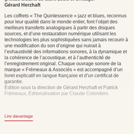
Gérard Herzhaft
Les coffrets « The Quintessence » jazz et blues, reconnus
pour leur qualité dans le monde entier, font l’objet des
meilleurs transferts analogiques à partir des disques
sources, et d’une restauration numérique utilisant les
technologies les plus sophistiquées sans jamais recourir à
une modification du son d’origine qui nuirait à
l’exhaustivité des informations sonores, à la dynamique et
la cohérence de l’acoustique, et à l’authenticité de
l’enregistrement original. Chaque ouvrage sonore de la
marque « Frémeaux & Associés » est accompagné d’un
livret explicatif en langue française et d’un certificat de
garantie.
Edition sous la direction de Gérard Herzhaft et Patrick
Frémeaux, Editorialisation par Claude Colombini.
Frémeaux & Associés’ « Quintessence » products have
undergone an analogical and digital restoration process
Lire davantage
which is recognized throughout the world. Each 2 CD set
edition includes liner notes in English as well as a