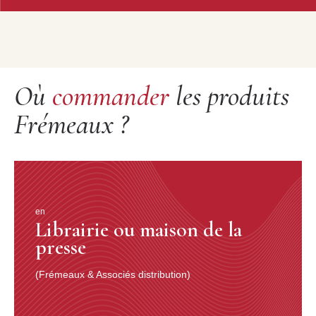
Où
commander
les produits
Frémeaux ?
en
Librairie ou maison de la
presse
(Frémeaux & Associés distribution)