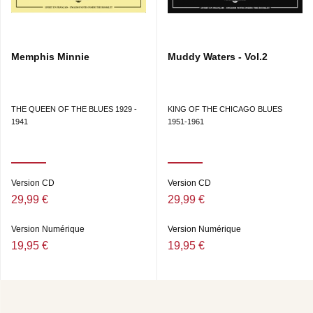
BLUES • SUGAR MAMA • ME NO LIKA YOU • BEER
TAVERN • I WANT SOME SEA FOOD • ROLLING CHAIR
• LOVE BUG BLUES • CONFIDENCE MAN • CHICAGO
MILL BLUES • SUICIDE BLUES • GANGSTER’S BLUES •
Memphis Minnie
Muddy Waters - Vol.2
WHAT’S THAT? • I DON’T FEEL SLEEPY • MY LITTLE
BIT • LOVE ME WITH ATTENTION • OLD ORGAN BLUES
• HEARSE MAN BLUES • BRING ME FLOWERS WHILE
I’M LIVING • SEPARATION DAY BLUES.
THE QUEEN OF THE BLUES 1929 -
KING OF THE CHICAGO BLUES
1941
1951-1961
Version CD
Version CD
29,99 €
29,99 €
Version Numérique
Version Numérique
19,95 €
19,95 €