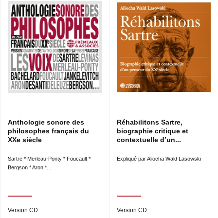
Anthologie sonore des
Réhabilitons Sartre,
philosophes français du
biographie critique et
XXe siècle
contextuelle d’un...
Sartre * Merleau-Ponty * Foucault *
Expliqué par Aliocha Wald Lasowski
Bergson * Aron *...
Version CD
Version CD