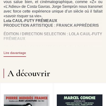
vous salue bien, et cinématographique, comme «Z» ou
«L’Adieu» de Costa Gavras. Jorge Semprún nous transmet
avec force cette expérience unique d’un siècle où il fallait
«savoir risquer sa vie».
Lola CAUL-FUTY FRÉMEAUX
PRODUCTION ARTISTIQUE : FRANCK APPRÉDERIS
ÉDITION / DIRECTION SELECTION : LOLA CAUL-FUTY
FRÉMEAUX
PRODUCTION ENREGISTREMENT : FLACH FILM
Lire davantage
PRODUCTION EDITION : FREMEAUX & ASSOCIES
DROITS : GROUPE FREMEAUX COLOMBINI / FLACH
FILM
A découvrir
CD1 :
LES ORIGINES, LE BESOIN D’ÉCRITURE, LA
FRANCE…
CD2 :
LE CINÉMA, L’ENGAGEMENT POLITIQUE…
CD3 :
L’IDÉALISME EUROPÉEN, LA DEUXIÈME
GUERRE MONDIALE, BUCHENWALD, L’AVENIR DU